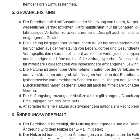
fremder Foren Einfluss nehmen.
5. GEWÄHRLEISTUNG
Der Betreiber haftet mit Ausnahme der Verletzung von Leben, Körpe
wesentlicher Vertragspflichten (Kardinalpflichten) nur für Schäden, di
fahrlässiges Verhalten zurückzuführen sind. Dies gilt auch für mitt
entgangenen Gewinn.
Die Haftung ist gegenüber Verbrauchern außer bei vorsätzlichem ode
bei Schäden aus der Verletzung von Leben, Körper und Gesundheit u
Vertragspflichten (Kardinalpflichten) auf die bei Vertragsschluss t
und im übrigen der Höhe nach auf die vertragstypischen Durchschnit
für mittelbare Folgeschäden wie insbesondere entgangenen Gewinn
Die Haftung ist gegenüber Unternehmern außer bei der Verletzung 
oder vorsätzlichem oder grob fahrlässigem Verhalten des Betreibers 
typischerweise vorhersehbaren Schäden und im Übrigen der Höhe na
Durchschnittsschäden begrenzt. Dies gilt auch für mittelbare Schä
Gewinn.
Die Haftungsbegrenzung der Absätze a bis c gilt sinngemäß auch zug
Erfüllungsgehilfen des Betreibers.
Ansprüche für eine Haftung aus zwingendem nationalem Recht bleib
6. ÄNDERUNGSVORBEHALT
Der Betreiber ist berechtigt, die Nutzungsbedingungen und die Date
Änderung wird dem Nutzer per E-Mail mitgeteilt.
Der Nutzer ist berechtigt, den Änderungen zu widersprechen. Im Fall