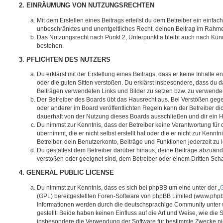
2. EINRÄUMUNG VON NUTZUNGSRECHTEN
Mit dem Erstellen eines Beitrags erteilst du dem Betreiber ein einfach
unbeschränktes und unentgeltliches Recht, deinen Beitrag im Rahm
Das Nutzungsrecht nach Punkt 2, Unterpunkt a bleibt auch nach Kü
bestehen.
3. PFLICHTEN DES NUTZERS
Du erklärst mit der Erstellung eines Beitrags, dass er keine Inhalte e
oder die guten Sitten verstoßen. Du erklärst insbesondere, dass du da
Beiträgen verwendeten Links und Bilder zu setzen bzw. zu verwende
Der Betreiber des Boards übt das Hausrecht aus. Bei Verstößen g
oder anderer im Board veröffentlichten Regeln kann der Betreiber 
dauerhaft von der Nutzung dieses Boards ausschließen und dir ein H
Du nimmst zur Kenntnis, dass der Betreiber keine Verantwortung für d
übernimmt, die er nicht selbst erstellt hat oder die er nicht zur Ken
Betreiber, dein Benutzerkonto, Beiträge und Funktionen jederzeit zu 
Du gestattest dem Betreiber darüber hinaus, deine Beiträge abzuände
verstoßen oder geeignet sind, dem Betreiber oder einem Dritten Sc
4. GENERAL PUBLIC LICENSE
Du nimmst zur Kenntnis, dass es sich bei phpBB um eine unter der „
G
(GPL) bereitgestellten Foren-Software von phpBB Limited (www.php
Informationen werden durch die deutschsprachige Community unter
gestellt. Beide haben keinen Einfluss auf die Art und Weise, wie die
insbesondere die Verwendung der Software für bestimmte Zwecke nic