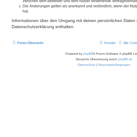
zwischen dem Betreiber und dem Nutzer bestehende Vertragsverhältni
Die Änderungen gelten als anerkannt und verbindlich, wenn der Nu
hat.
Informationen über den Umgang mit deinen persönlichen Daten s
Datenschutzerklärung enthalten.
Foren-Übersicht
Kontakt
Alle Coo
Powered by
phpBB
® Forum Software © phpBB Lim
Deutsche Übersetzung durch
phpBB.de
Datenschutz
|
Nutzungsbedingungen