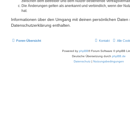
zwischen dem Betreiber und dem Nutzer bestehende Vertragsverhältni
Die Änderungen gelten als anerkannt und verbindlich, wenn der Nu
hat.
Informationen über den Umgang mit deinen persönlichen Daten s
Datenschutzerklärung enthalten.
Foren-Übersicht
Kontakt
Alle Coo
Powered by
phpBB
® Forum Software © phpBB Lim
Deutsche Übersetzung durch
phpBB.de
Datenschutz
|
Nutzungsbedingungen