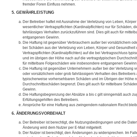
fremder Foren Einfluss nehmen.
5. GEWÄHRLEISTUNG
Der Betreiber haftet mit Ausnahme der Verletzung von Leben, Körpe
wesentlicher Vertragspflichten (Kardinalpflichten) nur für Schäden, di
fahrlässiges Verhalten zurückzuführen sind. Dies gilt auch für mitt
entgangenen Gewinn.
Die Haftung ist gegenüber Verbrauchern außer bei vorsätzlichem ode
bei Schäden aus der Verletzung von Leben, Körper und Gesundheit u
Vertragspflichten (Kardinalpflichten) auf die bei Vertragsschluss t
und im übrigen der Höhe nach auf die vertragstypischen Durchschnit
für mittelbare Folgeschäden wie insbesondere entgangenen Gewinn
Die Haftung ist gegenüber Unternehmern außer bei der Verletzung 
oder vorsätzlichem oder grob fahrlässigem Verhalten des Betreibers 
typischerweise vorhersehbaren Schäden und im Übrigen der Höhe na
Durchschnittsschäden begrenzt. Dies gilt auch für mittelbare Schä
Gewinn.
Die Haftungsbegrenzung der Absätze a bis c gilt sinngemäß auch zug
Erfüllungsgehilfen des Betreibers.
Ansprüche für eine Haftung aus zwingendem nationalem Recht bleib
6. ÄNDERUNGSVORBEHALT
Der Betreiber ist berechtigt, die Nutzungsbedingungen und die Date
Änderung wird dem Nutzer per E-Mail mitgeteilt.
Der Nutzer ist berechtigt, den Änderungen zu widersprechen. Im Fall