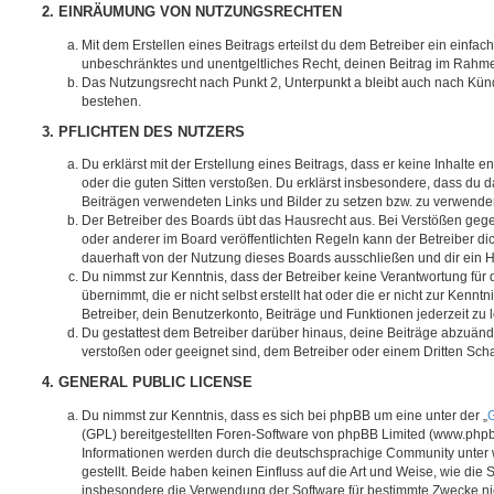
2. EINRÄUMUNG VON NUTZUNGSRECHTEN
Mit dem Erstellen eines Beitrags erteilst du dem Betreiber ein einfach
unbeschränktes und unentgeltliches Recht, deinen Beitrag im Rahm
Das Nutzungsrecht nach Punkt 2, Unterpunkt a bleibt auch nach Kü
bestehen.
3. PFLICHTEN DES NUTZERS
Du erklärst mit der Erstellung eines Beitrags, dass er keine Inhalte e
oder die guten Sitten verstoßen. Du erklärst insbesondere, dass du da
Beiträgen verwendeten Links und Bilder zu setzen bzw. zu verwende
Der Betreiber des Boards übt das Hausrecht aus. Bei Verstößen g
oder anderer im Board veröffentlichten Regeln kann der Betreiber 
dauerhaft von der Nutzung dieses Boards ausschließen und dir ein H
Du nimmst zur Kenntnis, dass der Betreiber keine Verantwortung für d
übernimmt, die er nicht selbst erstellt hat oder die er nicht zur Ken
Betreiber, dein Benutzerkonto, Beiträge und Funktionen jederzeit zu 
Du gestattest dem Betreiber darüber hinaus, deine Beiträge abzuände
verstoßen oder geeignet sind, dem Betreiber oder einem Dritten Sc
4. GENERAL PUBLIC LICENSE
Du nimmst zur Kenntnis, dass es sich bei phpBB um eine unter der „
G
(GPL) bereitgestellten Foren-Software von phpBB Limited (www.php
Informationen werden durch die deutschsprachige Community unter
gestellt. Beide haben keinen Einfluss auf die Art und Weise, wie die
insbesondere die Verwendung der Software für bestimmte Zwecke nic