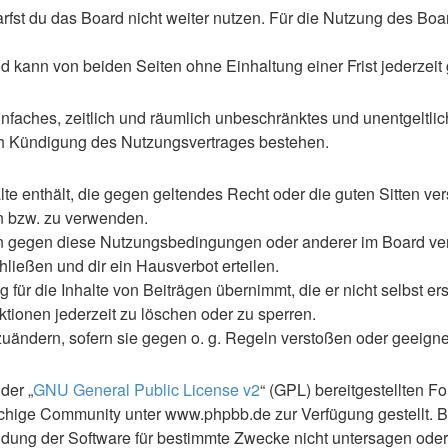
st du das Board nicht weiter nutzen. Für die Nutzung des Boards
 kann von beiden Seiten ohne Einhaltung einer Frist jederzeit
 einfaches, zeitlich und räumlich unbeschränktes und unentgelt
ch Kündigung des Nutzungsvertrages bestehen.
alte enthält, die gegen geltendes Recht oder die guten Sitten ve
en bzw. zu verwenden.
en gegen diese Nutzungsbedingungen oder anderer im Board ve
ließen und dir ein Hausverbot erteilen.
für die Inhalte von Beiträgen übernimmt, die er nicht selbst ers
ktionen jederzeit zu löschen oder zu sperren.
zuändern, sofern sie gegen o. g. Regeln verstoßen oder geeign
der „
GNU General Public License v2
“ (GPL) bereitgestellten 
hige Community unter www.phpbb.de zur Verfügung gestellt. Be
ung der Software für bestimmte Zwecke nicht untersagen oder 