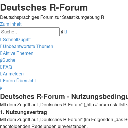
Deutsches R-Forum
Deutschsprachiges Forum zur Statistikumgebung R
Zum Inhalt
Erweiterte
Suche
Suche
Schnellzugriff
Unbeantwortete Themen
Aktive Themen
Suche
FAQ
Anmelden
Foren-Übersicht
Suche
Deutsches R-Forum - Nutzungsbeding
Mit dem Zugriff auf „Deutsches R-Forum“ („http://forum.r-statis
1. Nutzungsvertrag
Mit dem Zugriff auf „Deutsches R-Forum“ (im Folgenden „das Bo
nachfolgenden Regelungen einverstanden.