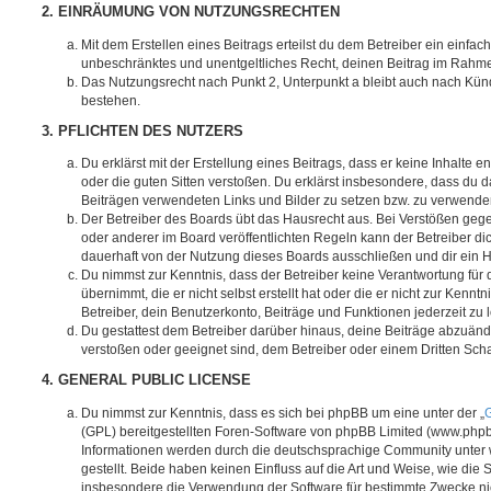
2. EINRÄUMUNG VON NUTZUNGSRECHTEN
Mit dem Erstellen eines Beitrags erteilst du dem Betreiber ein einfach
unbeschränktes und unentgeltliches Recht, deinen Beitrag im Rahm
Das Nutzungsrecht nach Punkt 2, Unterpunkt a bleibt auch nach Kü
bestehen.
3. PFLICHTEN DES NUTZERS
Du erklärst mit der Erstellung eines Beitrags, dass er keine Inhalte e
oder die guten Sitten verstoßen. Du erklärst insbesondere, dass du da
Beiträgen verwendeten Links und Bilder zu setzen bzw. zu verwende
Der Betreiber des Boards übt das Hausrecht aus. Bei Verstößen g
oder anderer im Board veröffentlichten Regeln kann der Betreiber 
dauerhaft von der Nutzung dieses Boards ausschließen und dir ein H
Du nimmst zur Kenntnis, dass der Betreiber keine Verantwortung für d
übernimmt, die er nicht selbst erstellt hat oder die er nicht zur Ken
Betreiber, dein Benutzerkonto, Beiträge und Funktionen jederzeit zu 
Du gestattest dem Betreiber darüber hinaus, deine Beiträge abzuände
verstoßen oder geeignet sind, dem Betreiber oder einem Dritten Sc
4. GENERAL PUBLIC LICENSE
Du nimmst zur Kenntnis, dass es sich bei phpBB um eine unter der „
G
(GPL) bereitgestellten Foren-Software von phpBB Limited (www.php
Informationen werden durch die deutschsprachige Community unter
gestellt. Beide haben keinen Einfluss auf die Art und Weise, wie die
insbesondere die Verwendung der Software für bestimmte Zwecke nic