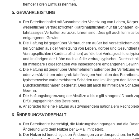
fremder Foren Einfluss nehmen.
5. GEWÄHRLEISTUNG
Der Betreiber haftet mit Ausnahme der Verletzung von Leben, Körpe
wesentlicher Vertragspflichten (Kardinalpflichten) nur für Schäden, di
fahrlässiges Verhalten zurückzuführen sind. Dies gilt auch für mitt
entgangenen Gewinn.
Die Haftung ist gegenüber Verbrauchern außer bei vorsätzlichem ode
bei Schäden aus der Verletzung von Leben, Körper und Gesundheit u
Vertragspflichten (Kardinalpflichten) auf die bei Vertragsschluss t
und im übrigen der Höhe nach auf die vertragstypischen Durchschnit
für mittelbare Folgeschäden wie insbesondere entgangenen Gewinn
Die Haftung ist gegenüber Unternehmern außer bei der Verletzung 
oder vorsätzlichem oder grob fahrlässigem Verhalten des Betreibers 
typischerweise vorhersehbaren Schäden und im Übrigen der Höhe na
Durchschnittsschäden begrenzt. Dies gilt auch für mittelbare Schä
Gewinn.
Die Haftungsbegrenzung der Absätze a bis c gilt sinngemäß auch zug
Erfüllungsgehilfen des Betreibers.
Ansprüche für eine Haftung aus zwingendem nationalem Recht bleib
6. ÄNDERUNGSVORBEHALT
Der Betreiber ist berechtigt, die Nutzungsbedingungen und die Date
Änderung wird dem Nutzer per E-Mail mitgeteilt.
Der Nutzer ist berechtigt, den Änderungen zu widersprechen. Im Fall