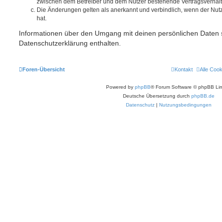
zwischen dem Betreiber und dem Nutzer bestehende Vertragsverhältni
Die Änderungen gelten als anerkannt und verbindlich, wenn der Nu
hat.
Informationen über den Umgang mit deinen persönlichen Daten s
Datenschutzerklärung enthalten.
Foren-Übersicht
Kontakt
Alle Coo
Powered by
phpBB
® Forum Software © phpBB Lim
Deutsche Übersetzung durch
phpBB.de
Datenschutz
|
Nutzungsbedingungen