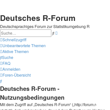
Deutsches R-Forum
Deutschsprachiges Forum zur Statistikumgebung R
Suche
Erweiterte
Suche
Schnellzugriff
Unbeantwortete Themen
Aktive Themen
Suche
FAQ
Anmelden
Foren-Übersicht
Suche
Deutsches R-Forum -
Nutzungsbedingungen
Mit dem Zugriff auf „Deutsches R-Forum“ („http://forum.r-