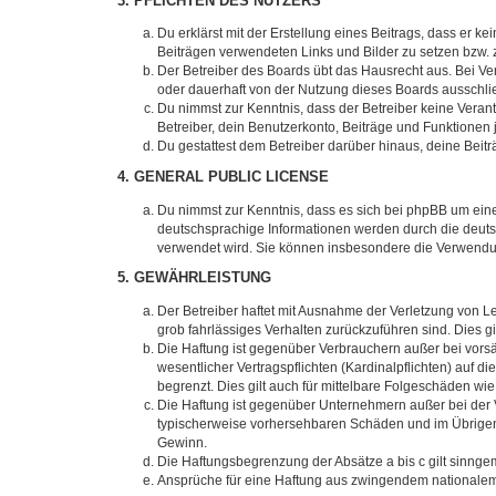
3. PFLICHTEN DES NUTZERS
Du erklärst mit der Erstellung eines Beitrags, dass er ke
Beiträgen verwendeten Links und Bilder zu setzen bzw.
Der Betreiber des Boards übt das Hausrecht aus. Bei V
oder dauerhaft von der Nutzung dieses Boards ausschlie
Du nimmst zur Kenntnis, dass der Betreiber keine Verantw
Betreiber, dein Benutzerkonto, Beiträge und Funktionen 
Du gestattest dem Betreiber darüber hinaus, deine Beit
4. GENERAL PUBLIC LICENSE
Du nimmst zur Kenntnis, dass es sich bei phpBB um eine
deutschsprachige Informationen werden durch die deuts
verwendet wird. Sie können insbesondere die Verwendun
5. GEWÄHRLEISTUNG
Der Betreiber haftet mit Ausnahme der Verletzung von Le
grob fahrlässiges Verhalten zurückzuführen sind. Dies 
Die Haftung ist gegenüber Verbrauchern außer bei vors
wesentlicher Vertragspflichten (Kardinalpflichten) auf
begrenzt. Dies gilt auch für mittelbare Folgeschäden 
Die Haftung ist gegenüber Unternehmern außer bei der V
typischerweise vorhersehbaren Schäden und im Übrigen 
Gewinn.
Die Haftungsbegrenzung der Absätze a bis c gilt sinnge
Ansprüche für eine Haftung aus zwingendem nationalem