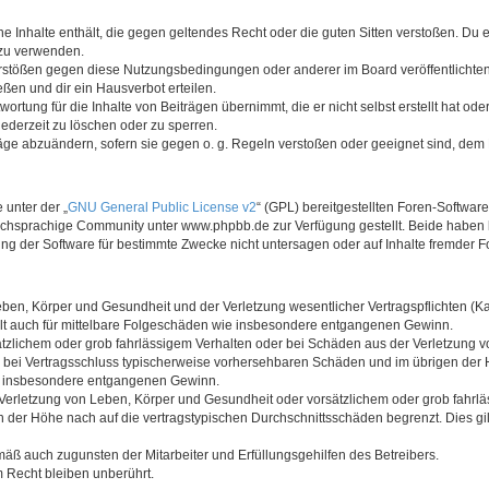
ine Inhalte enthält, die gegen geltendes Recht oder die guten Sitten verstoßen. Du 
 zu verwenden.
erstößen gegen diese Nutzungsbedingungen oder anderer im Board veröffentlichte
ßen und dir ein Hausverbot erteilen.
ortung für die Inhalte von Beiträgen übernimmt, die er nicht selbst erstellt hat od
jederzeit zu löschen oder zu sperren.
räge abzuändern, sofern sie gegen o. g. Regeln verstoßen oder geeignet sind, dem
 unter der „
GNU General Public License v2
“ (GPL) bereitgestellten Foren-Softwa
chsprachige Community unter www.phpbb.de zur Verfügung gestellt. Beide haben ke
g der Software für bestimmte Zwecke nicht untersagen oder auf Inhalte fremder F
ben, Körper und Gesundheit und der Verletzung wesentlicher Vertragspflichten (Kard
gilt auch für mittelbare Folgeschäden wie insbesondere entgangenen Gewinn.
ätzlichem oder grob fahrlässigem Verhalten oder bei Schäden aus der Verletzung 
 die bei Vertragsschluss typischerweise vorhersehbaren Schäden und im übrigen de
wie insbesondere entgangenen Gewinn.
erletzung von Leben, Körper und Gesundheit oder vorsätzlichem oder grob fahrläs
der Höhe nach auf die vertragstypischen Durchschnittsschäden begrenzt. Dies gi
mäß auch zugunsten der Mitarbeiter und Erfüllungsgehilfen des Betreibers.
 Recht bleiben unberührt.