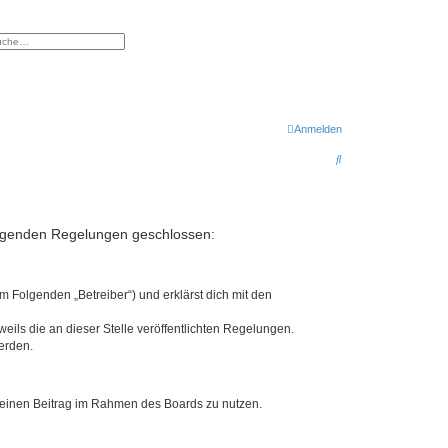
eiterte Suche
Anmelden
S
u
c
h
 folgenden Regelungen geschlossen:
e
m Folgenden „Betreiber“) und erklärst dich mit den
eils die an dieser Stelle veröffentlichten Regelungen.
erden.
, deinen Beitrag im Rahmen des Boards zu nutzen.