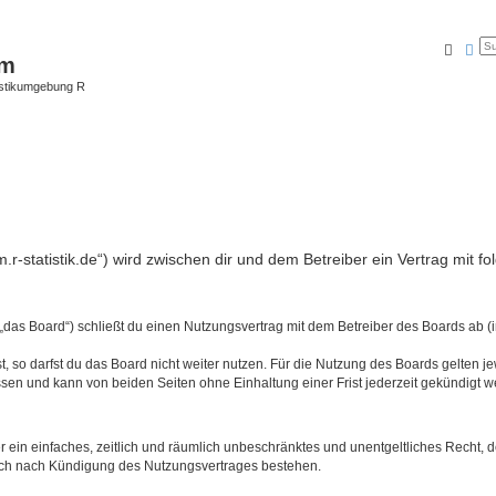
Suche
Erw
um
istikumgebung R
m.r-statistik.de“) wird zwischen dir und dem Betreiber ein Vertrag mit
das Board“) schließt du einen Nutzungsvertrag mit dem Betreiber des Boards ab (i
 so darfst du das Board nicht weiter nutzen. Für die Nutzung des Boards gelten jew
sen und kann von beiden Seiten ohne Einhaltung einer Frist jederzeit gekündigt w
ber ein einfaches, zeitlich und räumlich unbeschränktes und unentgeltliches Recht
auch nach Kündigung des Nutzungsvertrages bestehen.