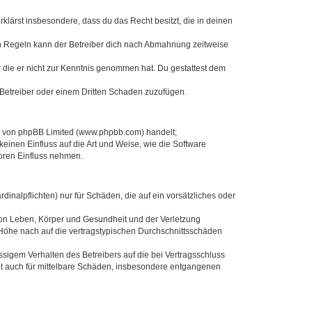
erklärst insbesondere, dass du das Recht besitzt, die in deinen
n Regeln kann der Betreiber dich nach Abmahnung zeitweise
er die er nicht zur Kenntnis genommen hat. Du gestattest dem
 Betreiber oder einem Dritten Schaden zuzufügen.
re von phpBB Limited (www.phpbb.com) handelt;
inen Einfluss auf die Art und Weise, wie die Software
oren Einfluss nehmen.
inalpflichten) nur für Schäden, die auf ein vorsätzliches oder
von Leben, Körper und Gesundheit und der Verletzung
r Höhe nach auf die vertragstypischen Durchschnittsschäden
sigem Verhalten des Betreibers auf die bei Vertragsschluss
lt auch für mittelbare Schäden, insbesondere entgangenen