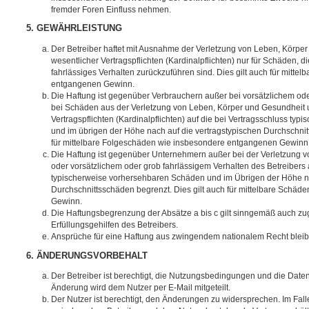
fremder Foren Einfluss nehmen.
5. GEWÄHRLEISTUNG
Der Betreiber haftet mit Ausnahme der Verletzung von Leben, Körpe
wesentlicher Vertragspflichten (Kardinalpflichten) nur für Schäden, di
fahrlässiges Verhalten zurückzuführen sind. Dies gilt auch für mitt
entgangenen Gewinn.
Die Haftung ist gegenüber Verbrauchern außer bei vorsätzlichem ode
bei Schäden aus der Verletzung von Leben, Körper und Gesundheit u
Vertragspflichten (Kardinalpflichten) auf die bei Vertragsschluss t
und im übrigen der Höhe nach auf die vertragstypischen Durchschnit
für mittelbare Folgeschäden wie insbesondere entgangenen Gewinn
Die Haftung ist gegenüber Unternehmern außer bei der Verletzung 
oder vorsätzlichem oder grob fahrlässigem Verhalten des Betreibers 
typischerweise vorhersehbaren Schäden und im Übrigen der Höhe na
Durchschnittsschäden begrenzt. Dies gilt auch für mittelbare Schä
Gewinn.
Die Haftungsbegrenzung der Absätze a bis c gilt sinngemäß auch zug
Erfüllungsgehilfen des Betreibers.
Ansprüche für eine Haftung aus zwingendem nationalem Recht bleib
6. ÄNDERUNGSVORBEHALT
Der Betreiber ist berechtigt, die Nutzungsbedingungen und die Date
Änderung wird dem Nutzer per E-Mail mitgeteilt.
Der Nutzer ist berechtigt, den Änderungen zu widersprechen. Im Fall