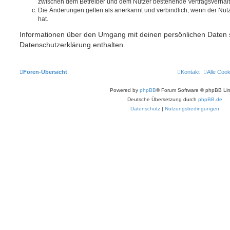
zwischen dem Betreiber und dem Nutzer bestehende Vertragsverhältni
Die Änderungen gelten als anerkannt und verbindlich, wenn der Nu
hat.
Informationen über den Umgang mit deinen persönlichen Daten s
Datenschutzerklärung enthalten.
Foren-Übersicht
Kontakt
Alle Coo
Powered by
phpBB
® Forum Software © phpBB Lim
Deutsche Übersetzung durch
phpBB.de
Datenschutz
|
Nutzungsbedingungen