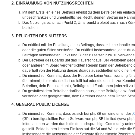
2. EINRÄUMUNG VON NUTZUNGSRECHTEN
Mit dem Erstellen eines Beitrags erteilst du dem Betreiber ein einfach
unbeschränktes und unentgeltliches Recht, deinen Beitrag im Rahm
Das Nutzungsrecht nach Punkt 2, Unterpunkt a bleibt auch nach Kü
bestehen.
3. PFLICHTEN DES NUTZERS
Du erklärst mit der Erstellung eines Beitrags, dass er keine Inhalte e
oder die guten Sitten verstoßen. Du erklärst insbesondere, dass du da
Beiträgen verwendeten Links und Bilder zu setzen bzw. zu verwende
Der Betreiber des Boards übt das Hausrecht aus. Bei Verstößen g
oder anderer im Board veröffentlichten Regeln kann der Betreiber 
dauerhaft von der Nutzung dieses Boards ausschließen und dir ein H
Du nimmst zur Kenntnis, dass der Betreiber keine Verantwortung für d
übernimmt, die er nicht selbst erstellt hat oder die er nicht zur Ken
Betreiber, dein Benutzerkonto, Beiträge und Funktionen jederzeit zu 
Du gestattest dem Betreiber darüber hinaus, deine Beiträge abzuände
verstoßen oder geeignet sind, dem Betreiber oder einem Dritten Sc
4. GENERAL PUBLIC LICENSE
Du nimmst zur Kenntnis, dass es sich bei phpBB um eine unter der „
G
(GPL) bereitgestellten Foren-Software von phpBB Limited (www.php
Informationen werden durch die deutschsprachige Community unter
gestellt. Beide haben keinen Einfluss auf die Art und Weise, wie die
insbesondere die Verwendung der Software für bestimmte Zwecke nic