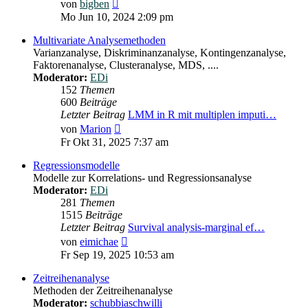
Neuester
von
bigben
Beitrag
Mo Jun 10, 2024 2:09 pm
Multivariate Analysemethoden
Varianzanalyse, Diskriminanzanalyse, Kontingenzanalyse,
Faktorenanalyse, Clusteranalyse, MDS, ....
Moderator:
EDi
152
Themen
600
Beiträge
Letzter Beitrag
LMM in R mit multiplen imputi…
Neuester
von
Marion
Beitrag
Fr Okt 31, 2025 7:37 am
Regressionsmodelle
Modelle zur Korrelations- und Regressionsanalyse
Moderator:
EDi
281
Themen
1515
Beiträge
Letzter Beitrag
Survival analysis-marginal ef…
Neuester
von
eimichae
Beitrag
Fr Sep 19, 2025 10:53 am
Zeitreihenanalyse
Methoden der Zeitreihenanalyse
Moderator:
schubbiaschwilli