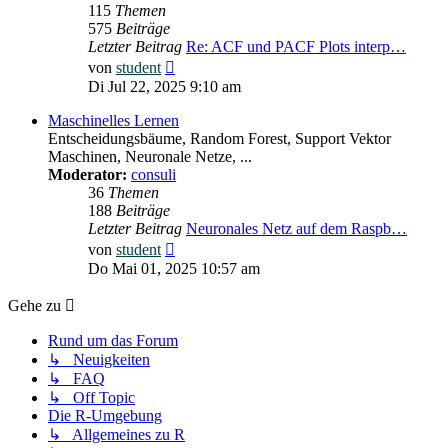
115
Themen
575
Beiträge
Letzter Beitrag
Re: ACF und PACF Plots interp…
Neuester
von
student
Beitrag
Di Jul 22, 2025 9:10 am
Maschinelles Lernen
Entscheidungsbäume, Random Forest, Support Vektor
Maschinen, Neuronale Netze, ...
Moderator:
consuli
36
Themen
188
Beiträge
Letzter Beitrag
Neuronales Netz auf dem Raspb…
Neuester
von
student
Beitrag
Do Mai 01, 2025 10:57 am
Gehe zu
Rund um das Forum
↳ Neuigkeiten
↳ FAQ
↳ Off Topic
Die R-Umgebung
↳ Allgemeines zu R