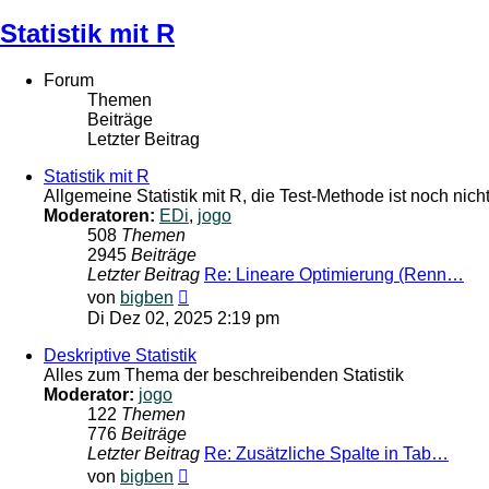
Statistik mit R
Forum
Themen
Beiträge
Letzter Beitrag
Statistik mit R
Allgemeine Statistik mit R, die Test-Methode ist noch nic
Moderatoren:
EDi
,
jogo
508
Themen
2945
Beiträge
Letzter Beitrag
Re: Lineare Optimierung (Renn…
Neuester
von
bigben
Beitrag
Di Dez 02, 2025 2:19 pm
Deskriptive Statistik
Alles zum Thema der beschreibenden Statistik
Moderator:
jogo
122
Themen
776
Beiträge
Letzter Beitrag
Re: Zusätzliche Spalte in Tab…
Neuester
von
bigben