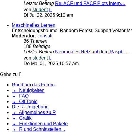
Letzter Beitrag
Re: ACF und PACF Plots interp…
Neuester
von
student
Beitrag
Di Jul 22, 2025 9:10 am
Maschinelles Lernen
Entscheidungsbäume, Random Forest, Support Vektor Mas
Moderator:
consuli
36
Themen
188
Beiträge
Letzter Beitrag
Neuronales Netz auf dem Raspb…
Neuester
von
student
Beitrag
Do Mai 01, 2025 10:57 am
Gehe zu
Rund um das Forum
↳ Neuigkeiten
↳ FAQ
↳ Off Topic
Die R-Umgebung
↳ Allgemeines zu R
↳ Grafik
↳ Funktionen und Pakete
↳ R und Schnittstellen...