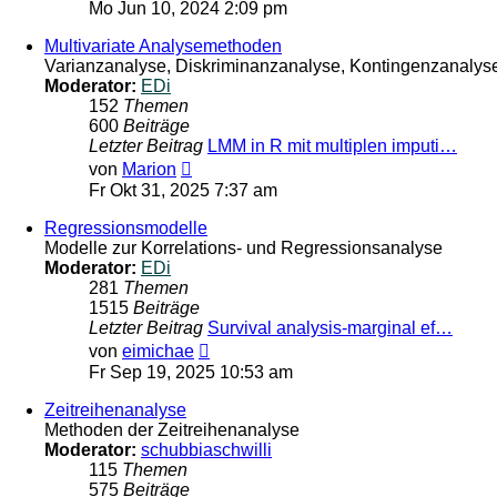
Beitrag
Mo Jun 10, 2024 2:09 pm
Multivariate Analysemethoden
Varianzanalyse, Diskriminanzanalyse, Kontingenzanalyse,
Moderator:
EDi
152
Themen
600
Beiträge
Letzter Beitrag
LMM in R mit multiplen imputi…
Neuester
von
Marion
Beitrag
Fr Okt 31, 2025 7:37 am
Regressionsmodelle
Modelle zur Korrelations- und Regressionsanalyse
Moderator:
EDi
281
Themen
1515
Beiträge
Letzter Beitrag
Survival analysis-marginal ef…
Neuester
von
eimichae
Beitrag
Fr Sep 19, 2025 10:53 am
Zeitreihenanalyse
Methoden der Zeitreihenanalyse
Moderator:
schubbiaschwilli
115
Themen
575
Beiträge