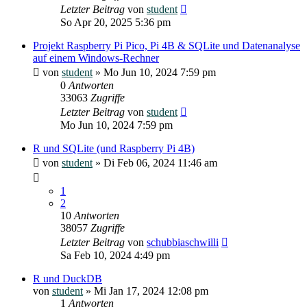
Letzter Beitrag
von
student
So Apr 20, 2025 5:36 pm
Projekt Raspberry Pi Pico, Pi 4B & SQLite und Datenanalyse
auf einem Windows-Rechner
von
student
»
Mo Jun 10, 2024 7:59 pm
0
Antworten
33063
Zugriffe
Letzter Beitrag
von
student
Mo Jun 10, 2024 7:59 pm
R und SQLite (und Raspberry Pi 4B)
von
student
»
Di Feb 06, 2024 11:46 am
1
2
10
Antworten
38057
Zugriffe
Letzter Beitrag
von
schubbiaschwilli
Sa Feb 10, 2024 4:49 pm
R und DuckDB
von
student
»
Mi Jan 17, 2024 12:08 pm
1
Antworten