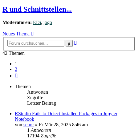
R und Schnittstellen...
Moderatoren:
EDi
,
jogo
Neues Thema
Erweiterte
Suche
Suche
42 Themen
1
2
Nächste
Themen
Antworten
Zugriffe
Letzter Beitrag
RStudio Fails to Detect Installed Packages in Jupyter
Notebook
von
sehor
»
Fr Mär 28, 2025 8:46 am
1
Antworten
17194
Zugriffe