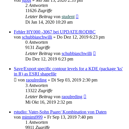
von
juppi
»
Mo Jan 13, 2020 2:53 pm
2
Antworten
11626
Zugriffe
Letzter Beitrag
von
student
Di Jan 14, 2020 10:20 am
Fehler HY000 -3067 bei UPDATE/RODBC
von
schubbiaschwilli
»
Do Dez 12, 2019 6:23 pm
0
Antworten
9131
Zugriffe
Letzter Beitrag
von
schubbiaschwilli
Do Dez 12, 2019 6:23 pm
Save/Export specific contour levels for a KDE (package 'ks'
in R) as ESRI shapefile
von
raoulreding
»
Di Sep 03, 2019 2:30 pm
3
Antworten
13322
Zugriffe
Letzter Beitrag
von
raoulreding
Mi Okt 16, 2019 2:32 pm
rstudio: Vater-Sohn Paare/ Kombination von Daten
von
mimimi999
»
Fr Sep 13, 2019 7:40 pm
1
Antworten
9911
Zugriffe