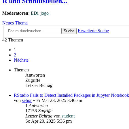
R und Schnittstellen...
Moderatoren:
EDi
,
jogo
Neues Thema
Erweiterte Suche
Suche
42 Themen
1
2
Nächste
Themen
Antworten
Zugriffe
Letzter Beitrag
RStudio Fails to Detect Installed Packages in Jupyter Notebook
von
sehor
»
Fr Mär 28, 2025 8:46 am
1
Antworten
17158
Zugriffe
Letzter Beitrag
von
student
So Apr 20, 2025 5:36 pm