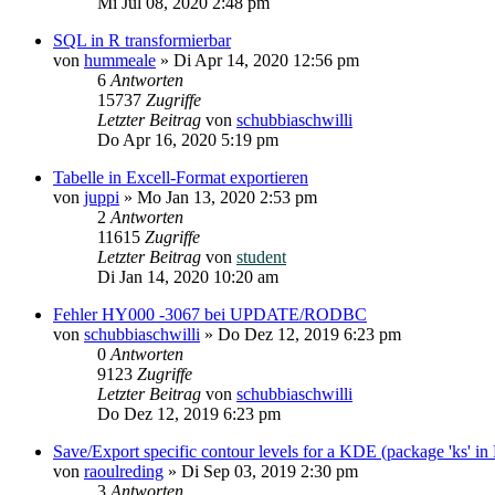
Mi Jul 08, 2020 2:48 pm
SQL in R transformierbar
von
hummeale
»
Di Apr 14, 2020 12:56 pm
6
Antworten
15737
Zugriffe
Letzter Beitrag
von
schubbiaschwilli
Do Apr 16, 2020 5:19 pm
Tabelle in Excell-Format exportieren
von
juppi
»
Mo Jan 13, 2020 2:53 pm
2
Antworten
11615
Zugriffe
Letzter Beitrag
von
student
Di Jan 14, 2020 10:20 am
Fehler HY000 -3067 bei UPDATE/RODBC
von
schubbiaschwilli
»
Do Dez 12, 2019 6:23 pm
0
Antworten
9123
Zugriffe
Letzter Beitrag
von
schubbiaschwilli
Do Dez 12, 2019 6:23 pm
Save/Export specific contour levels for a KDE (package 'ks' in
von
raoulreding
»
Di Sep 03, 2019 2:30 pm
3
Antworten