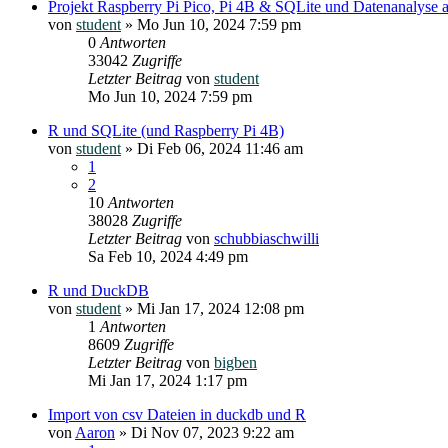
Projekt Raspberry Pi Pico, Pi 4B & SQLite und Datenanalyse
von
student
»
Mo Jun 10, 2024 7:59 pm
0
Antworten
33042
Zugriffe
Letzter Beitrag
von
student
Mo Jun 10, 2024 7:59 pm
R und SQLite (und Raspberry Pi 4B)
von
student
»
Di Feb 06, 2024 11:46 am
1
2
10
Antworten
38028
Zugriffe
Letzter Beitrag
von
schubbiaschwilli
Sa Feb 10, 2024 4:49 pm
R und DuckDB
von
student
»
Mi Jan 17, 2024 12:08 pm
1
Antworten
8609
Zugriffe
Letzter Beitrag
von
bigben
Mi Jan 17, 2024 1:17 pm
Import von csv Dateien in duckdb und R
von
Aaron
»
Di Nov 07, 2023 9:22 am