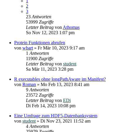
1
2
3
23
Antworten
53999
Zugriffe
Letzter Beitrag
von
Athomas
So Nov 12, 2023 1:07 pm
Protein Funktionen abrufen
von
wbart
»
Fr Mär 10, 2023 9:17 am
1
Antworten
11900
Zugriffe
Letzter Beitrag
von
student
Sa Mär 11, 2023 3:28 pm
R executables ohne longPathAware im Manifest?
von
Roman
»
Mo Feb 13, 2023 8:41 am
9
Antworten
23572
Zugriffe
Letzter Beitrag
von
EDi
Di Feb 14, 2023 10:08 pm
Eine Umfrage zum HDF5-Datenbanksystem
von
student
»
Di Nov 23, 2021 11:52 am
4
Antworten
25979
Zugriffe