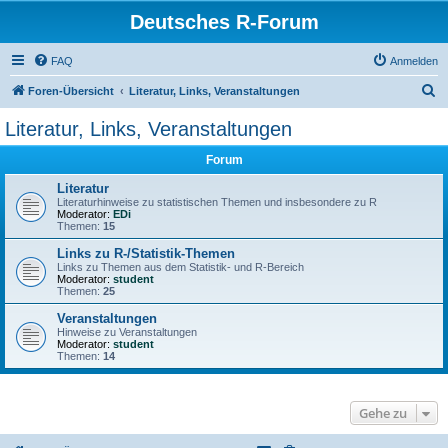
Deutsches R-Forum
FAQ
Anmelden
S
Foren-Übersicht
Literatur, Links, Veranstaltungen
u
Literatur, Links, Veranstaltungen
c
Forum
h
e
Literatur
Literaturhinweise zu statistischen Themen und insbesondere zu R
Moderator:
EDi
Themen:
15
Links zu R-/Statistik-Themen
Links zu Themen aus dem Statistik- und R-Bereich
Moderator:
student
Themen:
25
Veranstaltungen
Hinweise zu Veranstaltungen
Moderator:
student
Themen:
14
Gehe zu