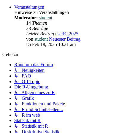
Veranstaltungen
Hinweise zu Veranstaltungen
Moderator:
student
14
Themen
38
Beiträge
Letzter Beitrag
userR! 2025
von
student
Neuester Beitrag
Di Feb 18, 2025 10:21 am
Gehe zu
Rund um das Forum
↳ Neuigkeiten
↳ FAQ
↳ Off Topic
Die R-Umgebung
↳ Allgemeines zu R
↳ Grafik
↳ Funktionen und Pakete
↳ R und Schnittstellen...
↳ R im web
Statistik mit R
↳ Statistik mit R
↳ Deskriptive Statistik