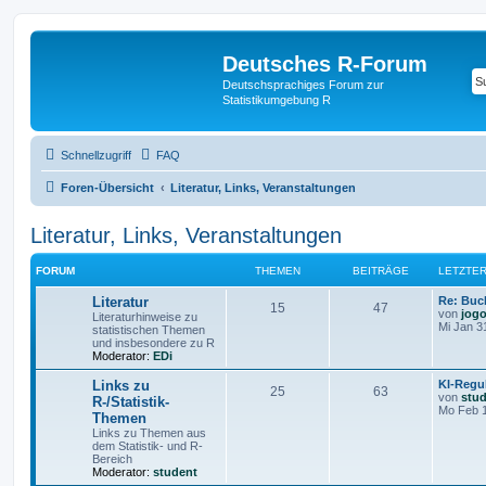
Deutsches R-Forum
Deutschsprachiges Forum zur
Statistikumgebung R
Schnellzugriff
FAQ
Foren-Übersicht
Literatur, Links, Veranstaltungen
Literatur, Links, Veranstaltungen
FORUM
THEMEN
BEITRÄGE
LETZTER
Literatur
Re: Buc
15
47
von
jog
Literaturhinweise zu
Mi Jan 3
statistischen Themen
und insbesondere zu R
Moderator:
EDi
Links zu
KI-Regu
25
63
von
stu
R-/Statistik-
Mo Feb 1
Themen
Links zu Themen aus
dem Statistik- und R-
Bereich
Moderator:
student