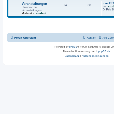
Veranstaltungen
userR! 
14
38
von
stu
Hinweise zu
Di Feb 1
Veranstaltungen
Moderator:
student
Foren-Übersicht
Kontakt
Alle Coo
Powered by
phpBB
® Forum Software © phpBB Lim
Deutsche Übersetzung durch
phpBB.de
Datenschutz
|
Nutzungsbedingungen