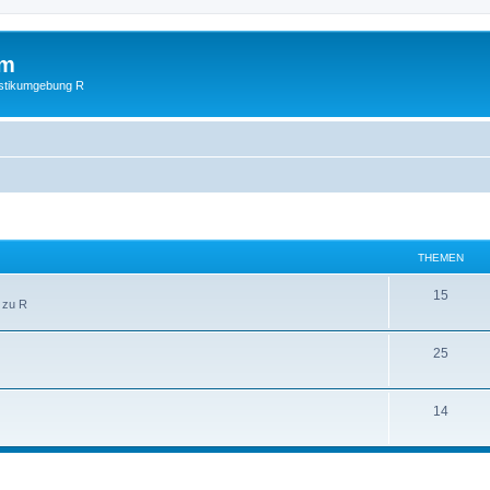
um
istikumgebung R
THEMEN
15
 zu R
25
14