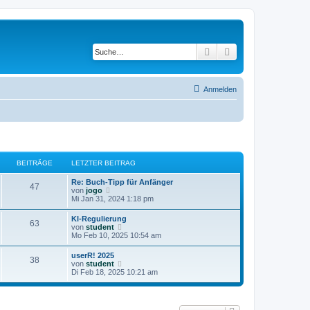
Suche
Erweiterte Suche
Anmelden
BEITRÄGE
LETZTER BEITRAG
Re: Buch-Tipp für Anfänger
47
N
von
jogo
e
Mi Jan 31, 2024 1:18 pm
u
e
KI-Regulierung
63
s
N
von
student
t
e
Mo Feb 10, 2025 10:54 am
e
u
r
e
userR! 2025
B
38
s
N
von
student
e
t
e
Di Feb 18, 2025 10:21 am
i
e
u
t
r
e
r
B
s
a
e
t
g
i