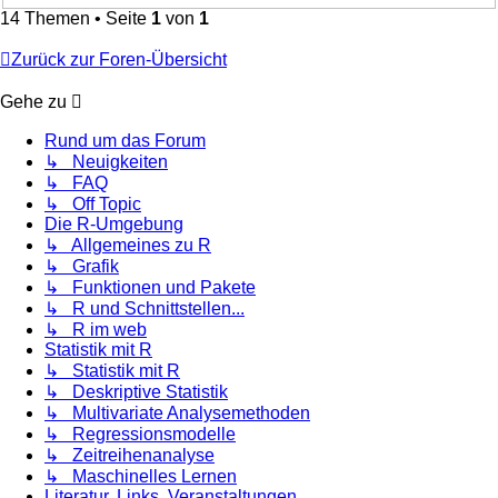
14 Themen • Seite
1
von
1
Zurück zur Foren-Übersicht
Gehe zu
Rund um das Forum
↳ Neuigkeiten
↳ FAQ
↳ Off Topic
Die R-Umgebung
↳ Allgemeines zu R
↳ Grafik
↳ Funktionen und Pakete
↳ R und Schnittstellen...
↳ R im web
Statistik mit R
↳ Statistik mit R
↳ Deskriptive Statistik
↳ Multivariate Analysemethoden
↳ Regressionsmodelle
↳ Zeitreihenanalyse
↳ Maschinelles Lernen
Literatur, Links, Veranstaltungen