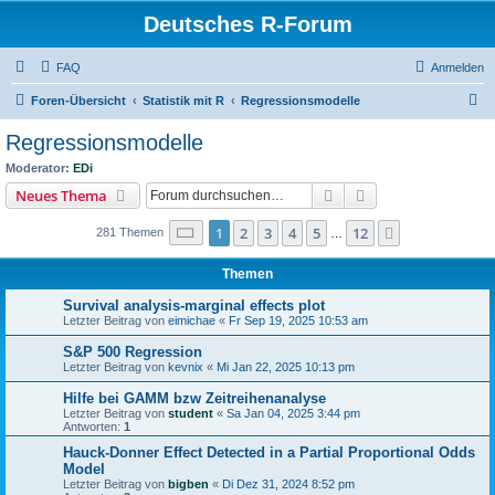
Deutsches R-Forum
FAQ
Anmelden
S
Foren-Übersicht
Statistik mit R
Regressionsmodelle
u
Regressionsmodelle
c
Moderator:
EDi
h
Suche
Erweiterte Suche
Neues Thema
e
Seite
1
von
12
1
2
3
4
5
12
Nächste
281 Themen
…
Themen
Survival analysis-marginal effects plot
Letzter Beitrag von
eimichae
«
Fr Sep 19, 2025 10:53 am
S&P 500 Regression
Letzter Beitrag von
kevnix
«
Mi Jan 22, 2025 10:13 pm
Hilfe bei GAMM bzw Zeitreihenanalyse
Letzter Beitrag von
student
«
Sa Jan 04, 2025 3:44 pm
Antworten:
1
Hauck-Donner Effect Detected in a Partial Proportional Odds
Model
Letzter Beitrag von
bigben
«
Di Dez 31, 2024 8:52 pm