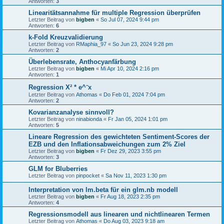
Antworten:
3
Linearitätsannahme für multiple Regression überprüfen
Letzter Beitrag von
bigben
«
So Jul 07, 2024 9:44 pm
Antworten:
6
k-Fold Kreuzvalidierung
Letzter Beitrag von
RMaphia_97
«
So Jun 23, 2024 9:28 pm
Antworten:
2
Überlebensrate, Anthocyanfärbung
Letzter Beitrag von
bigben
«
Mi Apr 10, 2024 2:16 pm
Antworten:
1
Regression X² * e^⁻x
Letzter Beitrag von
Athomas
«
Do Feb 01, 2024 7:04 pm
Antworten:
2
Kovarianzanalyse sinnvoll?
Letzter Beitrag von
ninabionda
«
Fr Jan 05, 2024 1:01 pm
Antworten:
5
Lineare Regression des gewichteten Sentiment-Scores der
EZB und den Inflationsabweichungen zum 2% Ziel
Letzter Beitrag von
bigben
«
Fr Dez 29, 2023 3:55 pm
Antworten:
3
GLM for Bluberries
Letzter Beitrag von
pinpocket
«
Sa Nov 11, 2023 1:30 pm
Interpretation von lm.beta für ein glm.nb modell
Letzter Beitrag von
bigben
«
Fr Aug 18, 2023 2:35 pm
Antworten:
4
Regressionsmodell aus linearen und nichtlinearen Termen
Letzter Beitrag von
Athomas
«
Do Aug 03, 2023 9:18 am