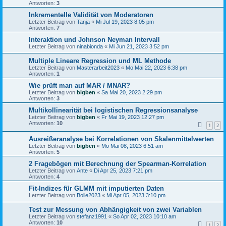
Antworten:
3
Inkrementelle Validität von Moderatoren
Letzter Beitrag von
Tanja
«
Mi Jul 19, 2023 8:05 pm
Antworten:
7
Interaktion und Johnson Neyman Intervall
Letzter Beitrag von
ninabionda
«
Mi Jun 21, 2023 3:52 pm
Multiple Lineare Regression und ML Methode
Letzter Beitrag von
Masterarbeit2023
«
Mo Mai 22, 2023 6:38 pm
Antworten:
1
Wie prüft man auf MAR / MNAR?
Letzter Beitrag von
bigben
«
Sa Mai 20, 2023 2:29 pm
Antworten:
3
Multikollinearität bei logistischen Regressionsanalyse
Letzter Beitrag von
bigben
«
Fr Mai 19, 2023 12:27 pm
Antworten:
10
1
2
Ausreißeranalyse bei Korrelationen von Skalenmittelwerten
Letzter Beitrag von
bigben
«
Mo Mai 08, 2023 6:51 am
Antworten:
5
2 Fragebögen mit Berechnung der Spearman-Korrelation
Letzter Beitrag von
Ante
«
Di Apr 25, 2023 7:21 pm
Antworten:
4
Fit-Indizes für GLMM mit imputierten Daten
Letzter Beitrag von
Bolle2023
«
Mi Apr 05, 2023 3:10 pm
Test zur Messung von Abhängigkeit von zwei Variablen
Letzter Beitrag von
stefanz1991
«
So Apr 02, 2023 10:10 am
Antworten:
10
1
2