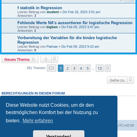
f statistik in Regression
Letzter Beitrag von
student
«
Do Feb 16, 2023 3:01 pm
Antworten:
3
Fehlende Werte NA's aussortieren für logistische Regression
Letzter Beitrag von
bigben
«
Do Feb 09, 2023 3:47 pm
Antworten:
2
Vorbereitung der Variablen für die binäre logistische
Regression
Letzter Beitrag von
Patmae
«
Do Feb 09, 2023 9:10 am
Antworten:
8
Neues Thema
Seite
1
von
12
1
2
3
4
5
12
Nächste
281 Themen
…
Gehe zu
BERECHTIGUNGEN IN DIESEM FORUM
Du darfst
keine
neuen Themen in diesem Forum erstellen.
Du darfst
keine
Antworten zu Themen in diesem Forum erstellen.
Diese Website nutzt Cookies, um dir den
Du darfst deine Beiträge in diesem Forum
nicht
ändern.
bestmöglichen Komfort bei der Nutzung zu
Du darfst deine Beiträge in diesem Forum
nicht
löschen.
Du darfst
keine
Dateianhänge in diesem Forum erstellen.
bieten.
Mehr erfahren
Foren-Übersicht
Alle Zeiten sind
UTC+02:00
Verstanden!
Powered by
phpBB
® Forum Software © phpBB Limited