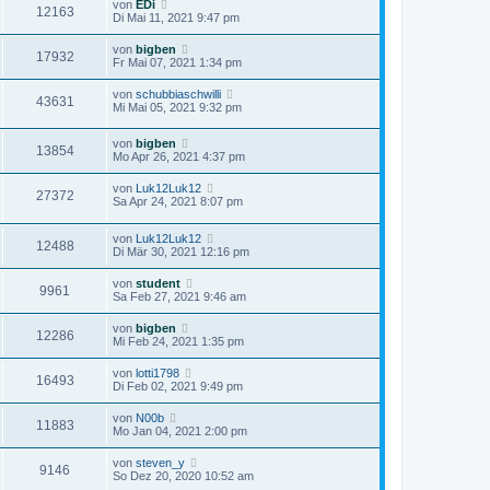
von
EDi
12163
Di Mai 11, 2021 9:47 pm
von
bigben
17932
Fr Mai 07, 2021 1:34 pm
von
schubbiaschwilli
43631
Mi Mai 05, 2021 9:32 pm
von
bigben
13854
Mo Apr 26, 2021 4:37 pm
von
Luk12Luk12
27372
Sa Apr 24, 2021 8:07 pm
von
Luk12Luk12
12488
Di Mär 30, 2021 12:16 pm
von
student
9961
Sa Feb 27, 2021 9:46 am
von
bigben
12286
Mi Feb 24, 2021 1:35 pm
von
lotti1798
16493
Di Feb 02, 2021 9:49 pm
von
N00b
11883
Mo Jan 04, 2021 2:00 pm
von
steven_y
9146
So Dez 20, 2020 10:52 am