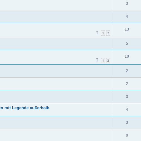
3
4
13
1
2
5
10
1
2
2
2
3
gen mit Legende außerhalb
4
3
0