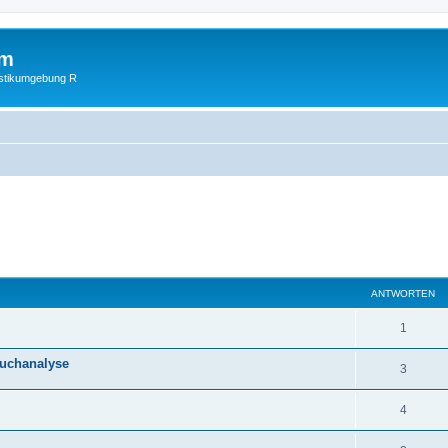
um
istikumgebung R
eiterte Suche
ANTWORTEN
1
ruchanalyse
3
4