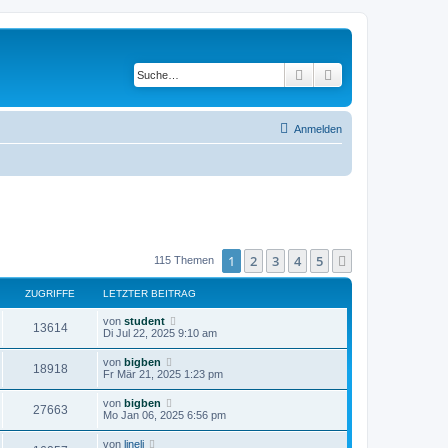
Suche
Erweiterte Suche
Anmelden
1
2
3
4
5
Nächste
115 Themen
ZUGRIFFE
LETZTER BEITRAG
von
student
13614
Di Jul 22, 2025 9:10 am
von
bigben
18918
Fr Mär 21, 2025 1:23 pm
von
bigben
27663
Mo Jan 06, 2025 6:56 pm
von
lineli