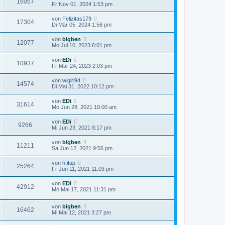
16057
Fr Nov 01, 2024 1:53 pm
von
Felizitas179
17304
Di Mär 05, 2024 1:56 pm
von
bigben
12077
Mo Jul 10, 2023 6:01 pm
von
EDi
10937
Fr Mär 24, 2023 2:03 pm
von
wigirl94
14574
Di Mai 31, 2022 10:12 pm
von
EDi
31614
Mo Jun 28, 2021 10:00 am
von
EDi
9266
Mi Jun 23, 2021 8:17 pm
von
bigben
11211
Sa Jun 12, 2021 9:56 pm
von
h.itup
25264
Fr Jun 11, 2021 11:03 pm
von
EDi
42912
Mo Mai 17, 2021 11:31 pm
von
bigben
16462
Mi Mai 12, 2021 3:27 pm