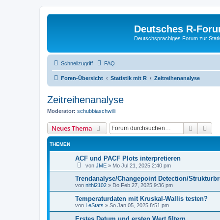
Deutsches R-For
Deutschsprachiges Forum zur Stat
Schnellzugriff
FAQ
Foren-Übersicht
Statistik mit R
Zeitreihenanalyse
Zeitreihenanalyse
Moderator:
schubbiaschwilli
Suche
Erw
Neues Thema
THEMEN
ACF und PACF Plots interpretieren
von
JME
»
Mo Jul 21, 2025 2:40 pm
Trendanalyse/Changepoint Detection/Strukturb
von
nithi2102
»
Do Feb 27, 2025 9:36 pm
Temperaturdaten mit Kruskal-Wallis testen?
von
LeStats
»
So Jan 05, 2025 8:51 pm
Erstes Datum und ersten Wert filtern