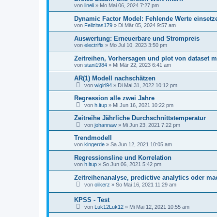
von
lineli
»
Mo Mai 06, 2024 7:27 pm
Dynamic Factor Model: Fehlende Werte einsetz
von
Felizitas179
»
Di Mär 05, 2024 9:57 am
Auswertung: Erneuerbare und Strompreis
von
electrifix
»
Mo Jul 10, 2023 3:50 pm
Zeitreihen, Vorhersagen und plot von dataset 
von
stani1984
»
Mi Mär 22, 2023 6:41 am
AR(1) Modell nachschätzen
von
wigirl94
»
Di Mai 31, 2022 10:12 pm
Regression alle zwei Jahre
von
h.itup
»
Mi Jun 16, 2021 10:22 pm
Zeitreihe Jährliche Durchschnittstemperatur
von
johannaw
»
Mi Jun 23, 2021 7:22 pm
Trendmodell
von
kingerde
»
Sa Jun 12, 2021 10:05 am
Regressionsline und Korrelation
von
h.itup
»
So Jun 06, 2021 5:42 pm
Zeitreihenanalyse, predictive analytics oder m
von
olikerz
»
So Mai 16, 2021 11:29 am
KPSS - Test
von
Luk12Luk12
»
Mi Mai 12, 2021 10:55 am