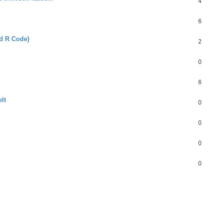
4
6
d R Code)
2
0
6
lt
0
0
0
0