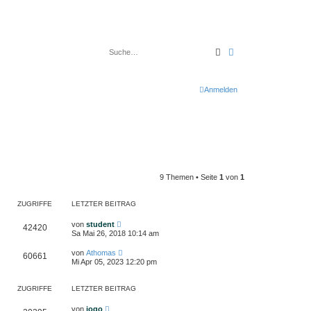
Suche
Erweiterte Suche
Anmelden
9 Themen • Seite
1
von
1
ZUGRIFFE
LETZTER BEITRAG
von
student
42420
Sa Mai 26, 2018 10:14 am
von
Athomas
60661
Mi Apr 05, 2023 12:20 pm
ZUGRIFFE
LETZTER BEITRAG
von
jogo