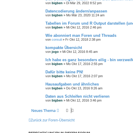
von
bigben
»
Di Mär 29, 2022 8:52 pm
Datencodierung ändern/anpassen
von
bigben
»
Mo Mär 23, 2020 11:24 am
Tabellen im Forum und R Output darstellen (un
von
bigben
»
Mi Okt 12, 2016 2:46 pm
Wie abonniert man Foren und Threads
von
consuli
»
Fr Okt 12, 2018 2:38 pm
kompakte Übersicht
von
jogo
»
Mi Okt 12, 2016 8:45 am
Ich habe es ganz besonders eilig - bin verzweife
von
bigben
»
Mo Okt 17, 2016 2:55 pm
Dafür bitte keine PN!
von
bigben
»
Mo Okt 17, 2016 2:07 pm
Hausaufgaben und ähnliches
von
bigben
»
Do Okt 13, 2016 9:26 am
Daten aus Schleifen nicht verlieren
von
bigben
»
Mi Okt 12, 2016 3:46 pm
Neues Thema
Zurück zur Foren-Übersicht