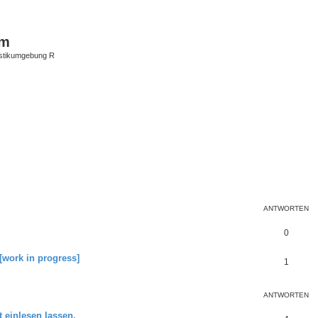
um
istikumgebung R
te Suche
ANTWORTEN
0
 [work in progress]
1
ANTWORTEN
 einlesen lassen.