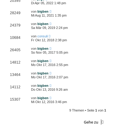
20395
Di Apr 05, 2022 1:48 pm
von
bigben
28249
Mi Aug 11, 2021 1:35 pm
von
bigben
24379
Sa Mär 09, 2019 2:24 pm
von
consuli
10684
Fr Okt 12, 2018 2:38 pm
von
bigben
26405
So Nov 05, 2017 5:05 pm
von
bigben
14812
Mo Okt 17, 2016 2:55 pm
von
bigben
13464
Mo Okt 17, 2016 2:07 pm
von
bigben
14112
Do Okt 13, 2016 9:26 am
von
bigben
15307
Mi Okt 12, 2016 3:46 pm
9 Themen • Seite
1
von
1
Gehe zu