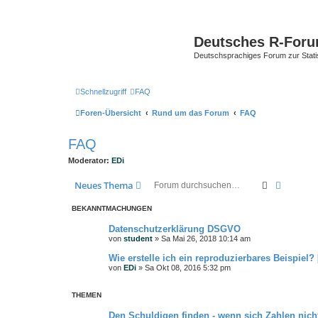
Deutsches R-For
Deutschsprachiges Forum zur Stat
Schnellzugriff
FAQ
Foren-Übersicht
Rund um das Forum
FAQ
FAQ
Moderator:
EDi
Suche
Erweiter
Neues Thema
BEKANNTMACHUNGEN
Datenschutzerklärung DSGVO
von
student
»
Sa Mai 26, 2018 10:14 am
Wie erstelle ich ein reproduzierbares Beispiel?
von
EDi
»
Sa Okt 08, 2016 5:32 pm
THEMEN
Den Schuldigen finden - wenn sich Zahlen nicht