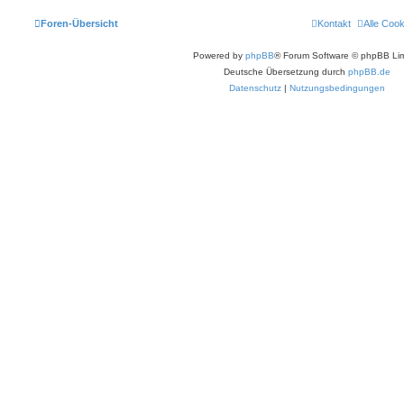
Foren-Übersicht
Kontakt
Alle Coo
Powered by
phpBB
® Forum Software © phpBB Lim
Deutsche Übersetzung durch
phpBB.de
Datenschutz
|
Nutzungsbedingungen