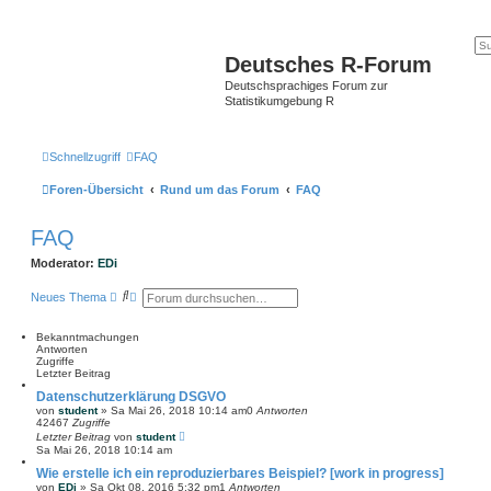
Deutsches R-Forum
Deutschsprachiges Forum zur
Statistikumgebung R
Schnellzugriff
FAQ
Foren-Übersicht
Rund um das Forum
FAQ
FAQ
Moderator:
EDi
S
E
Neues Thema
u
r
c
w
h
e
Bekanntmachungen
e
i
Antworten
t
Zugriffe
e
Letzter Beitrag
r
Datenschutzerklärung DSGVO
t
von
student
»
Sa Mai 26, 2018 10:14 am
0
Antworten
e
42467
Zugriffe
S
Letzter Beitrag
von
student
u
Sa Mai 26, 2018 10:14 am
c
h
Wie erstelle ich ein reproduzierbares Beispiel? [work in progress]
e
von
EDi
»
Sa Okt 08, 2016 5:32 pm
1
Antworten