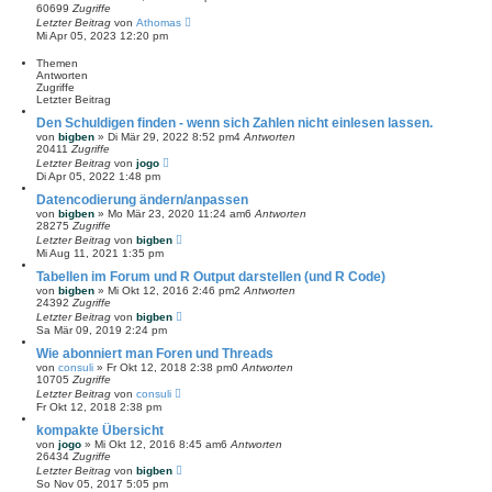
60699
Zugriffe
Letzter Beitrag
von
Athomas
Mi Apr 05, 2023 12:20 pm
Themen
Antworten
Zugriffe
Letzter Beitrag
Den Schuldigen finden - wenn sich Zahlen nicht einlesen lassen.
von
bigben
»
Di Mär 29, 2022 8:52 pm
4
Antworten
20411
Zugriffe
Letzter Beitrag
von
jogo
Di Apr 05, 2022 1:48 pm
Datencodierung ändern/anpassen
von
bigben
»
Mo Mär 23, 2020 11:24 am
6
Antworten
28275
Zugriffe
Letzter Beitrag
von
bigben
Mi Aug 11, 2021 1:35 pm
Tabellen im Forum und R Output darstellen (und R Code)
von
bigben
»
Mi Okt 12, 2016 2:46 pm
2
Antworten
24392
Zugriffe
Letzter Beitrag
von
bigben
Sa Mär 09, 2019 2:24 pm
Wie abonniert man Foren und Threads
von
consuli
»
Fr Okt 12, 2018 2:38 pm
0
Antworten
10705
Zugriffe
Letzter Beitrag
von
consuli
Fr Okt 12, 2018 2:38 pm
kompakte Übersicht
von
jogo
»
Mi Okt 12, 2016 8:45 am
6
Antworten
26434
Zugriffe
Letzter Beitrag
von
bigben
So Nov 05, 2017 5:05 pm