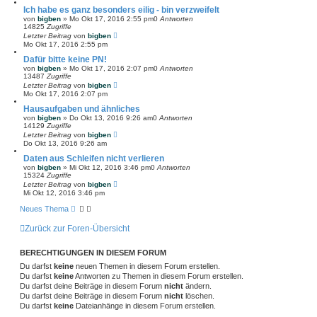
Ich habe es ganz besonders eilig - bin verzweifelt
von
bigben
»
Mo Okt 17, 2016 2:55 pm
0
Antworten
14825
Zugriffe
Letzter Beitrag
von
bigben
Mo Okt 17, 2016 2:55 pm
Dafür bitte keine PN!
von
bigben
»
Mo Okt 17, 2016 2:07 pm
0
Antworten
13487
Zugriffe
Letzter Beitrag
von
bigben
Mo Okt 17, 2016 2:07 pm
Hausaufgaben und ähnliches
von
bigben
»
Do Okt 13, 2016 9:26 am
0
Antworten
14129
Zugriffe
Letzter Beitrag
von
bigben
Do Okt 13, 2016 9:26 am
Daten aus Schleifen nicht verlieren
von
bigben
»
Mi Okt 12, 2016 3:46 pm
0
Antworten
15324
Zugriffe
Letzter Beitrag
von
bigben
Mi Okt 12, 2016 3:46 pm
Neues Thema
Zurück zur Foren-Übersicht
BERECHTIGUNGEN IN DIESEM FORUM
Du darfst
keine
neuen Themen in diesem Forum erstellen.
Du darfst
keine
Antworten zu Themen in diesem Forum erstellen.
Du darfst deine Beiträge in diesem Forum
nicht
ändern.
Du darfst deine Beiträge in diesem Forum
nicht
löschen.
Du darfst
keine
Dateianhänge in diesem Forum erstellen.