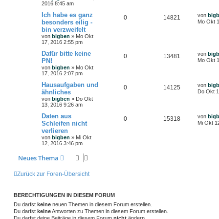
2016 8:45 am
Ich habe es ganz
von
big
0
14821
besonders eilig -
Mo Okt 1
bin verzweifelt
von
bigben
»
Mo Okt
17, 2016 2:55 pm
Dafür bitte keine
von
big
0
13481
PN!
Mo Okt 1
von
bigben
»
Mo Okt
17, 2016 2:07 pm
Hausaufgaben und
von
big
0
14125
ähnliches
Do Okt 1
von
bigben
»
Do Okt
13, 2016 9:26 am
Daten aus
von
big
0
15318
Schleifen nicht
Mi Okt 1
verlieren
von
bigben
»
Mi Okt
12, 2016 3:46 pm
Neues Thema
Zurück zur Foren-Übersicht
BERECHTIGUNGEN IN DIESEM FORUM
Du darfst
keine
neuen Themen in diesem Forum erstellen.
Du darfst
keine
Antworten zu Themen in diesem Forum erstellen.
Du darfst deine Beiträge in diesem Forum
nicht
ändern.