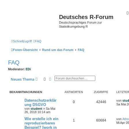
Deutsches R-Forum
Deutschsprachiges Forum zur
Statistikumgebung R
Schnellzugriff
FAQ
Foren-Übersicht
Rund um das Forum
FAQ
FAQ
Moderator:
EDi
Suche
Erweiterte Suche
Neues Thema
BEKANNTMACHUNGEN
ANTWORTEN
ZUGRIFFE
LETZTER
Datenschutzerklär
von
stu
0
42446
ung DSGVO
Sa Mai 2
von
student
»
Sa Mai
26, 2018 10:14 am
Wie erstelle ich ein
von
Ath
1
60684
reproduzierbares
Mi Apr 0
Beispiel? [work in