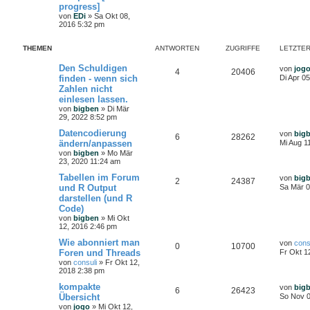
progress]
von
EDi
»
Sa Okt 08,
2016 5:32 pm
THEMEN
ANTWORTEN
ZUGRIFFE
LETZTER
Den Schuldigen
von
jog
4
20406
finden - wenn sich
Di Apr 0
Zahlen nicht
einlesen lassen.
von
bigben
»
Di Mär
29, 2022 8:52 pm
Datencodierung
von
big
6
28262
ändern/anpassen
Mi Aug 1
von
bigben
»
Mo Mär
23, 2020 11:24 am
Tabellen im Forum
von
big
2
24387
und R Output
Sa Mär 0
darstellen (und R
Code)
von
bigben
»
Mi Okt
12, 2016 2:46 pm
Wie abonniert man
von
cons
0
10700
Foren und Threads
Fr Okt 1
von
consuli
»
Fr Okt 12,
2018 2:38 pm
kompakte
von
big
6
26423
Übersicht
So Nov 0
von
jogo
»
Mi Okt 12,