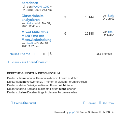
berechnen
von
PAXON_1999
»
Do Jul 01, 2021 7:51 pm
Clusterinhalte
von
katl
3
10144
Di Jun 0
analysieren
von
katlsa
»
Mo Mai 31,
2021 12:43 am
Mixed MANCOVA/
von
tina
6
12188
Do Mai 2
MANCOVA mit
Messwiederholung
von
tinaR
»
Di Mai 18,
2021 7:47 pm
Neues Thema
152 Themen
Zurück zur Foren-Übersicht
BERECHTIGUNGEN IN DIESEM FORUM
Du darfst
keine
neuen Themen in diesem Forum erstellen.
Du darfst
keine
Antworten zu Themen in diesem Forum erstellen.
Du darfst deine Beiträge in diesem Forum
nicht
ändern.
Du darfst deine Beiträge in diesem Forum
nicht
löschen.
Du darfst
keine
Dateianhänge in diesem Forum erstellen.
Foren-Übersicht
Kontakt
Alle Coo
Powered by
phpBB
® Forum Software © phpBB Lim