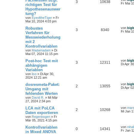
Fachwissen bzgl.
3
10638
Fr Mai 1
richtigen Test für
Hypothesenauswer
tung?
von
EyeoftheTiger
»
Fr
Mai 10, 2024 4:03 pm
Robustes
von
big
3
8340
Fr Mai 1
Verfahren für
Messwiederholung
mit 2
Kontrollvariablen
von
Madamadam
»
Di
Mai 07, 2024 11:15 pm
Post-hoc Test mit
von
big
3
12311
Di Apr 3
abhängigen
Variablen
von
liso
»
Di Apr 30,
2024 12:21 am
dosresmeta-Paket:
von
big
2
13055
Di Apr 0
Umgang mit
fehlenden Werten
von
David R.
»
Mi Mär
27, 2024 2:34 pm
LCA mit PoLCA
von
mar
2
10268
Mi Jan 1
Daten exportieren
von
Regenbogen
»
Fr
Mär 05, 2021 4:15 pm
Kontrollvariablen
von
nina
0
14341
Fr Jan 1
in Mixed ANOVA