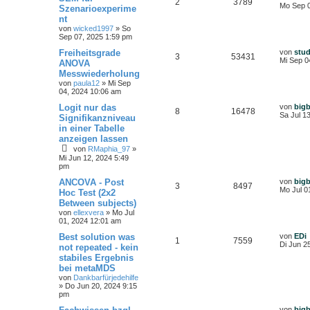
2
3789
Mo Sep 0
Szenarioexperime
nt
von
wicked1997
»
So
Sep 07, 2025 1:59 pm
Freiheitsgrade
von
stu
3
53431
Mi Sep 0
ANOVA
Messwiederholung
von
paula12
»
Mi Sep
04, 2024 10:06 am
Logit nur das
von
big
8
16478
Sa Jul 1
Signifikanzniveau
in einer Tabelle
anzeigen lassen
von
RMaphia_97
»
Mi Jun 12, 2024 5:49
pm
ANCOVA - Post
von
big
3
8497
Mo Jul 0
Hoc Test (2x2
Between subjects)
von
ellexvera
»
Mo Jul
01, 2024 12:01 am
Best solution was
von
EDi
1
7559
Di Jun 2
not repeated - kein
stabiles Ergebnis
bei metaMDS
von
Dankbarfürjedehilfe
»
Do Jun 20, 2024 9:15
pm
von
big