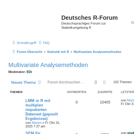
Deutsches R-Forum
Deutschsprachiges Forum zur
Statistikumgebung R
Schnellzugriff
FAQ
Foren-Übersicht
Statistik mit R
Multivariate Analysemethoden
Multivariate Analysemethoden
Moderator:
EDi
Suche
Erweiterte Suc
Neues Thema
152 Themen
THEMEN
ANTWORTEN
ZUGRIFFE
LETZTER
LMM in R mit
von
Mari
0
10405
Fr Okt 3
multiplen
imputierten
Datenset (gepoolt
Ergebnisse)
von
Marion
»
Fr Okt 31,
2025 7:37 am
SEM für
von
stu