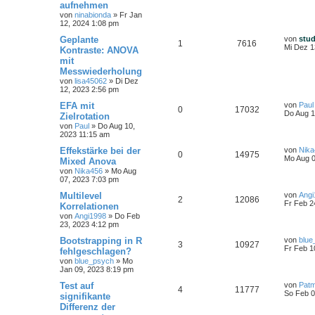
aufnehmen
von
ninabionda
»
Fr Jan
12, 2024 1:08 pm
Geplante
von
stu
1
7616
Mi Dez 1
Kontraste: ANOVA
mit
Messwiederholung
von
lisa45062
»
Di Dez
12, 2023 2:56 pm
EFA mit
von
Paul
0
17032
Do Aug 1
Zielrotation
von
Paul
»
Do Aug 10,
2023 11:15 am
Effekstärke bei der
von
Nika
0
14975
Mo Aug 0
Mixed Anova
von
Nika456
»
Mo Aug
07, 2023 7:03 pm
Multilevel
von
Angi
2
12086
Fr Feb 2
Korrelationen
von
Angi1998
»
Do Feb
23, 2023 4:12 pm
Bootstrapping in R
von
blue
3
10927
Fr Feb 1
fehlgeschlagen?
von
blue_psych
»
Mo
Jan 09, 2023 8:19 pm
Test auf
von
Pat
4
11777
So Feb 0
signifikante
Differenz der