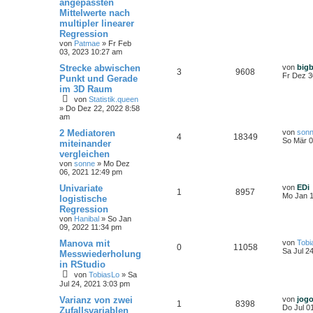
angepassten
Mittelwerte nach
multipler linearer
Regression
von
Patmae
»
Fr Feb
03, 2023 10:27 am
Strecke abwischen
von
big
3
9608
Fr Dez 3
Punkt und Gerade
im 3D Raum
von
Statistik.queen
»
Do Dez 22, 2022 8:58
am
2 Mediatoren
von
son
4
18349
So Mär 0
miteinander
vergleichen
von
sonne
»
Mo Dez
06, 2021 12:49 pm
Univariate
von
EDi
1
8957
Mo Jan 1
logistische
Regression
von
Hanibal
»
So Jan
09, 2022 11:34 pm
Manova mit
von
Tobi
0
11058
Sa Jul 2
Messwiederholung
in RStudio
von
TobiasLo
»
Sa
Jul 24, 2021 3:03 pm
Varianz von zwei
von
jog
1
8398
Do Jul 0
Zufallsvariablen