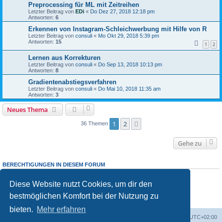
Preprocessing für ML mit Zeitreihen
Letzter Beitrag von
EDi
«
Do Dez 27, 2018 12:18 pm
Antworten:
6
Erkennen von Instagram-Schleichwerbung mit Hilfe von R
Letzter Beitrag von
consuli
«
Mo Okt 29, 2018 5:39 pm
Antworten:
15
1
2
Lernen aus Korrekturen
Letzter Beitrag von
consuli
«
Do Sep 13, 2018 10:13 pm
Antworten:
8
Gradientenabstiegsverfahren
Letzter Beitrag von
consuli
«
Do Mai 10, 2018 11:35 am
Antworten:
3
Neues Thema
1
2
Nächste
36 Themen
Gehe zu
BERECHTIGUNGEN IN DIESEM FORUM
Du darfst
keine
neuen Themen in diesem Forum erstellen.
Du darfst
keine
Antworten zu Themen in diesem Forum erstellen.
Diese Website nutzt Cookies, um dir den
Du darfst deine Beiträge in diesem Forum
nicht
ändern.
bestmöglichen Komfort bei der Nutzung zu
Du darfst deine Beiträge in diesem Forum
nicht
löschen.
Du darfst
keine
Dateianhänge in diesem Forum erstellen.
bieten.
Mehr erfahren
Foren-Übersicht
Alle Zeiten sind
UTC+02:00