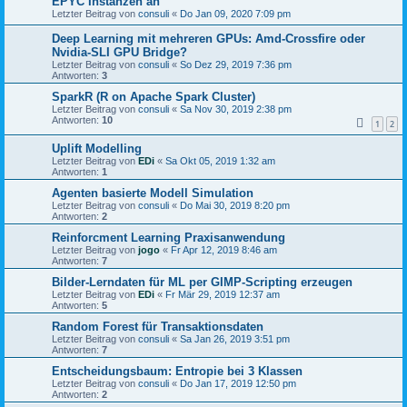
EPYC Instanzen an
Letzter Beitrag von
consuli
«
Do Jan 09, 2020 7:09 pm
Deep Learning mit mehreren GPUs: Amd-Crossfire oder
Nvidia-SLI GPU Bridge?
Letzter Beitrag von
consuli
«
So Dez 29, 2019 7:36 pm
Antworten:
3
SparkR (R on Apache Spark Cluster)
Letzter Beitrag von
consuli
«
Sa Nov 30, 2019 2:38 pm
Antworten:
10
1
2
Uplift Modelling
Letzter Beitrag von
EDi
«
Sa Okt 05, 2019 1:32 am
Antworten:
1
Agenten basierte Modell Simulation
Letzter Beitrag von
consuli
«
Do Mai 30, 2019 8:20 pm
Antworten:
2
Reinforcment Learning Praxisanwendung
Letzter Beitrag von
jogo
«
Fr Apr 12, 2019 8:46 am
Antworten:
7
Bilder-Lerndaten für ML per GIMP-Scripting erzeugen
Letzter Beitrag von
EDi
«
Fr Mär 29, 2019 12:37 am
Antworten:
5
Random Forest für Transaktionsdaten
Letzter Beitrag von
consuli
«
Sa Jan 26, 2019 3:51 pm
Antworten:
7
Entscheidungsbaum: Entropie bei 3 Klassen
Letzter Beitrag von
consuli
«
Do Jan 17, 2019 12:50 pm
Antworten:
2