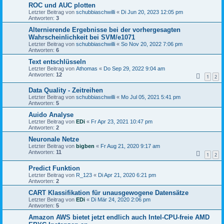
ROC und AUC plotten
Letzter Beitrag von
schubbiaschwilli
«
Di Jun 20, 2023 12:05 pm
Antworten:
3
Alternierende Ergebnisse bei der vorhergesagten
Wahrscheinlichkeit bei SVM/e1071
Letzter Beitrag von
schubbiaschwilli
«
So Nov 20, 2022 7:06 pm
Antworten:
6
Text entschlüsseln
Letzter Beitrag von
Athomas
«
Do Sep 29, 2022 9:04 am
Antworten:
12
1
2
Data Quality - Zeitreihen
Letzter Beitrag von
schubbiaschwilli
«
Mo Jul 05, 2021 5:41 pm
Antworten:
5
Auido Analyse
Letzter Beitrag von
EDi
«
Fr Apr 23, 2021 10:47 pm
Antworten:
2
Neuronale Netze
Letzter Beitrag von
bigben
«
Fr Aug 21, 2020 9:17 am
Antworten:
11
1
2
Predict Funktion
Letzter Beitrag von
R_123
«
Di Apr 21, 2020 6:21 pm
Antworten:
2
CART Klassifikation für unausgewogene Datensätze
Letzter Beitrag von
EDi
«
Di Mär 24, 2020 2:06 pm
Antworten:
5
Amazon AWS bietet jetzt endlich auch Intel-CPU-freie AMD