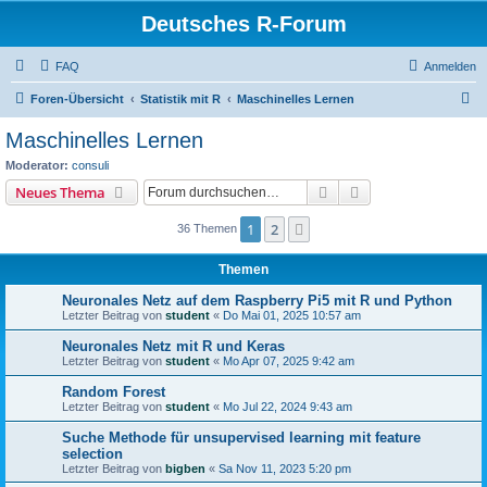
Deutsches R-Forum
FAQ
Anmelden
S
Foren-Übersicht
Statistik mit R
Maschinelles Lernen
u
Maschinelles Lernen
c
Moderator:
consuli
h
Suche
Erweiterte Suche
Neues Thema
e
1
2
Nächste
36 Themen
Themen
Neuronales Netz auf dem Raspberry Pi5 mit R und Python
Letzter Beitrag von
student
«
Do Mai 01, 2025 10:57 am
Neuronales Netz mit R und Keras
Letzter Beitrag von
student
«
Mo Apr 07, 2025 9:42 am
Random Forest
Letzter Beitrag von
student
«
Mo Jul 22, 2024 9:43 am
Suche Methode für unsupervised learning mit feature
selection
Letzter Beitrag von
bigben
«
Sa Nov 11, 2023 5:20 pm