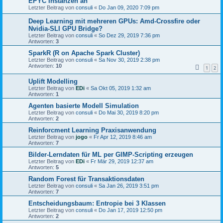
EPYC Instanzen an
Letzter Beitrag von
consuli
«
Do Jan 09, 2020 7:09 pm
Deep Learning mit mehreren GPUs: Amd-Crossfire oder
Nvidia-SLI GPU Bridge?
Letzter Beitrag von
consuli
«
So Dez 29, 2019 7:36 pm
Antworten:
3
SparkR (R on Apache Spark Cluster)
Letzter Beitrag von
consuli
«
Sa Nov 30, 2019 2:38 pm
Antworten:
10
1
2
Uplift Modelling
Letzter Beitrag von
EDi
«
Sa Okt 05, 2019 1:32 am
Antworten:
1
Agenten basierte Modell Simulation
Letzter Beitrag von
consuli
«
Do Mai 30, 2019 8:20 pm
Antworten:
2
Reinforcment Learning Praxisanwendung
Letzter Beitrag von
jogo
«
Fr Apr 12, 2019 8:46 am
Antworten:
7
Bilder-Lerndaten für ML per GIMP-Scripting erzeugen
Letzter Beitrag von
EDi
«
Fr Mär 29, 2019 12:37 am
Antworten:
5
Random Forest für Transaktionsdaten
Letzter Beitrag von
consuli
«
Sa Jan 26, 2019 3:51 pm
Antworten:
7
Entscheidungsbaum: Entropie bei 3 Klassen
Letzter Beitrag von
consuli
«
Do Jan 17, 2019 12:50 pm
Antworten:
2