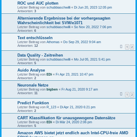
ROC und AUC plotten
Letzter Beitrag von
schubbiaschwilli
«
Di Jun 20, 2023 12:05 pm
Antworten:
3
Alternierende Ergebnisse bei der vorhergesagten
Wahrscheinlichkeit bei SVM/e1071
Letzter Beitrag von
schubbiaschwilli
«
So Nov 20, 2022 7:06 pm
Antworten:
6
Text entschlüsseln
Letzter Beitrag von
Athomas
«
Do Sep 29, 2022 9:04 am
Antworten:
12
1
2
Data Quality - Zeitreihen
Letzter Beitrag von
schubbiaschwilli
«
Mo Jul 05, 2021 5:41 pm
Antworten:
5
Auido Analyse
Letzter Beitrag von
EDi
«
Fr Apr 23, 2021 10:47 pm
Antworten:
2
Neuronale Netze
Letzter Beitrag von
bigben
«
Fr Aug 21, 2020 9:17 am
Antworten:
11
1
2
Predict Funktion
Letzter Beitrag von
R_123
«
Di Apr 21, 2020 6:21 pm
Antworten:
2
CART Klassifikation für unausgewogene Datensätze
Letzter Beitrag von
EDi
«
Di Mär 24, 2020 2:06 pm
Antworten:
5
Amazon AWS bietet jetzt endlich auch Intel-CPU-freie AMD