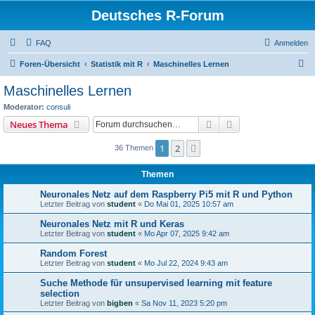
Deutsches R-Forum
FAQ
Anmelden
S
Foren-Übersicht
Statistik mit R
Maschinelles Lernen
u
Maschinelles Lernen
c
Moderator:
consuli
h
Suche
Erweiterte Suche
Neues Thema
e
1
2
Nächste
36 Themen
Themen
Neuronales Netz auf dem Raspberry Pi5 mit R und Python
Letzter Beitrag von
student
«
Do Mai 01, 2025 10:57 am
Neuronales Netz mit R und Keras
Letzter Beitrag von
student
«
Mo Apr 07, 2025 9:42 am
Random Forest
Letzter Beitrag von
student
«
Mo Jul 22, 2024 9:43 am
Suche Methode für unsupervised learning mit feature
selection
Letzter Beitrag von
bigben
«
Sa Nov 11, 2023 5:20 pm