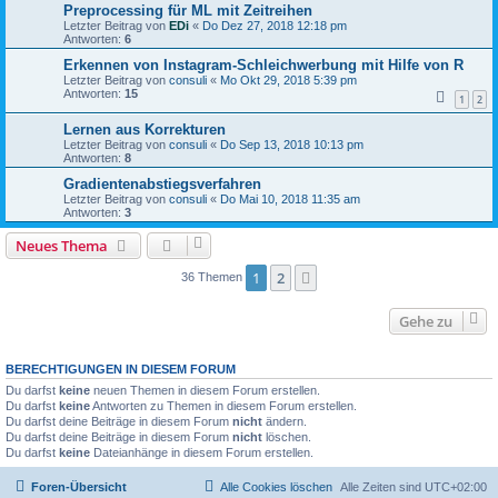
Preprocessing für ML mit Zeitreihen
Letzter Beitrag von
EDi
«
Do Dez 27, 2018 12:18 pm
Antworten:
6
Erkennen von Instagram-Schleichwerbung mit Hilfe von R
Letzter Beitrag von
consuli
«
Mo Okt 29, 2018 5:39 pm
Antworten:
15
1
2
Lernen aus Korrekturen
Letzter Beitrag von
consuli
«
Do Sep 13, 2018 10:13 pm
Antworten:
8
Gradientenabstiegsverfahren
Letzter Beitrag von
consuli
«
Do Mai 10, 2018 11:35 am
Antworten:
3
Neues Thema
1
2
Nächste
36 Themen
Gehe zu
BERECHTIGUNGEN IN DIESEM FORUM
Du darfst
keine
neuen Themen in diesem Forum erstellen.
Du darfst
keine
Antworten zu Themen in diesem Forum erstellen.
Du darfst deine Beiträge in diesem Forum
nicht
ändern.
Du darfst deine Beiträge in diesem Forum
nicht
löschen.
Du darfst
keine
Dateianhänge in diesem Forum erstellen.
Foren-Übersicht
Alle Cookies löschen
Alle Zeiten sind
UTC+02:00