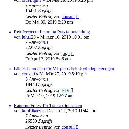
von
blueLight1
»
Di Mai 28, 2019 3:23 pm
2
Antworten
15421
Zugriffe
Letzter Beitrag
von
consuli
Do Mai 30, 2019 8:20 pm
Reinforcment Learning Praxisanwendung
von
lulu123
»
Mi Apr 10, 2019 10:01 pm
7
Antworten
22297
Zugriffe
Letzter Beitrag
von
jogo
Fr Apr 12, 2019 8:46 am
Bilder-Lerndaten für ML per GIMP-Scripting erzeugen
von
consuli
»
Mi Mär 27, 2019 5:19 pm
5
Antworten
18443
Zugriffe
Letzter Beitrag
von
EDi
Fr Mär 29, 2019 12:37 am
Random Forest für Transaktionsdaten
von
knuffikatze
»
Do Jan 17, 2019 11:44 am
7
Antworten
26550
Zugriffe
Letzter Beitrag
von
consuli