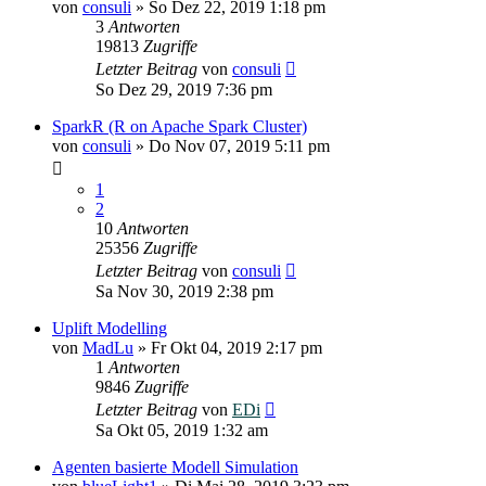
von
consuli
»
So Dez 22, 2019 1:18 pm
3
Antworten
19813
Zugriffe
Letzter Beitrag
von
consuli
So Dez 29, 2019 7:36 pm
SparkR (R on Apache Spark Cluster)
von
consuli
»
Do Nov 07, 2019 5:11 pm
1
2
10
Antworten
25356
Zugriffe
Letzter Beitrag
von
consuli
Sa Nov 30, 2019 2:38 pm
Uplift Modelling
von
MadLu
»
Fr Okt 04, 2019 2:17 pm
1
Antworten
9846
Zugriffe
Letzter Beitrag
von
EDi
Sa Okt 05, 2019 1:32 am
Agenten basierte Modell Simulation