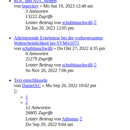
ROC und AUC plotten
von
bruecksy
»
Mo Jun 19, 2023 12:40 am
3
Antworten
13222
Zugriffe
Letzter Beitrag
von
schubbiaschwilli
Di Jun 20, 2023 12:05 pm
Alternierende Ergebnisse bei der vorhergesagten
Wahrscheinlichkeit bei SVM/e1071
von
schubbiaschwilli
»
Do Okt 27, 2022 4:35 pm
6
Antworten
21279
Zugriffe
Letzter Beitrag
von
schubbiaschwilli
So Nov 20, 2022 7:06 pm
Text entschlüsseln
von
DanielAC
»
Mo Sep 26, 2022 10:02 pm
1
2
12
Antworten
26805
Zugriffe
Letzter Beitrag
von
Athomas
Do Sep 29, 2022 9:04 am