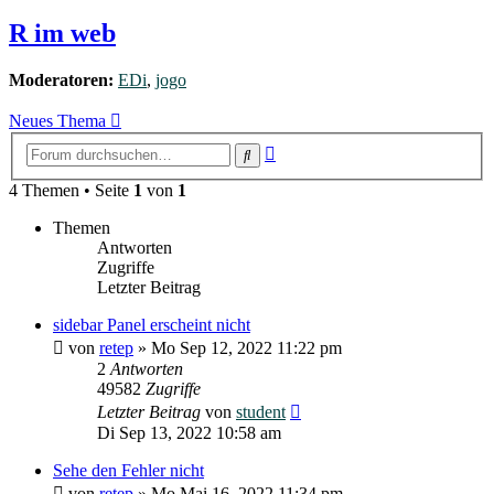
R im web
Moderatoren:
EDi
,
jogo
Neues Thema
Erweiterte
Suche
Suche
4 Themen • Seite
1
von
1
Themen
Antworten
Zugriffe
Letzter Beitrag
sidebar Panel erscheint nicht
von
retep
»
Mo Sep 12, 2022 11:22 pm
2
Antworten
49582
Zugriffe
Letzter Beitrag
von
student
Di Sep 13, 2022 10:58 am
Sehe den Fehler nicht
von
retep
»
Mo Mai 16, 2022 11:34 pm