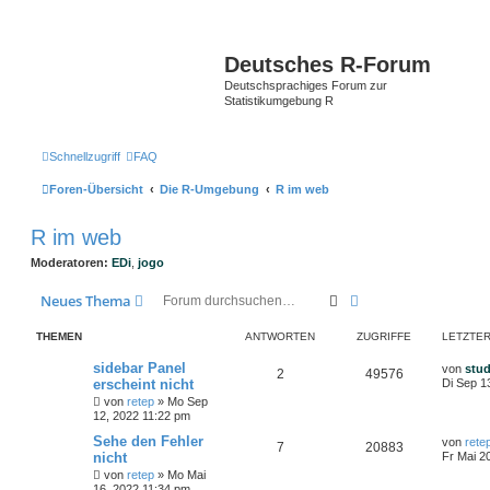
Deutsches R-Forum
Deutschsprachiges Forum zur
Statistikumgebung R
Schnellzugriff
FAQ
Foren-Übersicht
Die R-Umgebung
R im web
R im web
Moderatoren:
EDi
,
jogo
Suche
Erweiterte Suche
Neues Thema
THEMEN
ANTWORTEN
ZUGRIFFE
LETZTER
sidebar Panel
von
stu
2
49576
erscheint nicht
Di Sep 1
von
retep
»
Mo Sep
12, 2022 11:22 pm
Sehe den Fehler
von
rete
7
20883
nicht
Fr Mai 2
von
retep
»
Mo Mai
16, 2022 11:34 pm