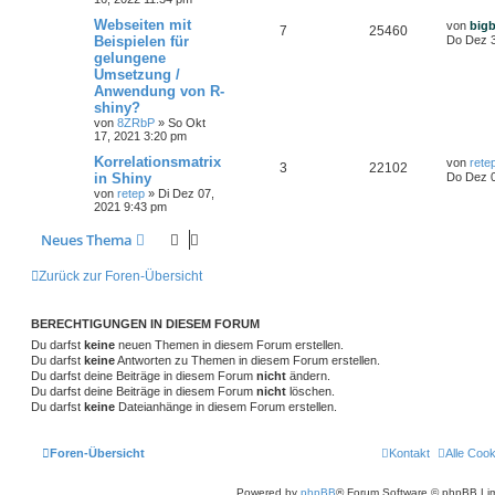
Webseiten mit
von
big
7
25460
Beispielen für
Do Dez 3
gelungene
Umsetzung /
Anwendung von R-
shiny?
von
8ZRbP
»
So Okt
17, 2021 3:20 pm
Korrelationsmatrix
von
rete
3
22102
in Shiny
Do Dez 0
von
retep
»
Di Dez 07,
2021 9:43 pm
Neues Thema
Zurück zur Foren-Übersicht
BERECHTIGUNGEN IN DIESEM FORUM
Du darfst
keine
neuen Themen in diesem Forum erstellen.
Du darfst
keine
Antworten zu Themen in diesem Forum erstellen.
Du darfst deine Beiträge in diesem Forum
nicht
ändern.
Du darfst deine Beiträge in diesem Forum
nicht
löschen.
Du darfst
keine
Dateianhänge in diesem Forum erstellen.
Foren-Übersicht
Kontakt
Alle Coo
Powered by
phpBB
® Forum Software © phpBB Lim