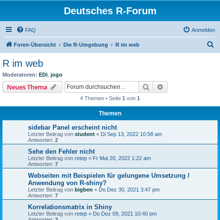
Deutsches R-Forum
FAQ
Anmelden
S
Foren-Übersicht
Die R-Umgebung
R im web
u
R im web
c
Moderatoren:
EDi
,
jogo
h
Suche
Erweiterte Suche
Neues Thema
e
4 Themen • Seite
1
von
1
Themen
sidebar Panel erscheint nicht
Letzter Beitrag von
student
«
Di Sep 13, 2022 10:58 am
Antworten:
2
Sehe den Fehler nicht
Letzter Beitrag von
retep
«
Fr Mai 20, 2022 1:22 am
Antworten:
7
Webseiten mit Beispielen für gelungene Umsetzung /
Anwendung von R-shiny?
Letzter Beitrag von
bigben
«
Do Dez 30, 2021 3:47 pm
Antworten:
7
Korrelationsmatrix in Shiny
Letzter Beitrag von
retep
«
Do Dez 09, 2021 10:40 pm
Antworten:
3