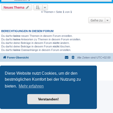
Neues Thema
4 Themen • Seite
1
von
1
Gehe zu
BERECHTIGUNGEN IN DIESEM FORUM
Du darfst
keine
neuen Themen in diesem Forum erstellen.
Du darfst
keine
Antworten zu Themen in diesem Forum erstellen.
Du darfst deine Beiträge in diesem Forum
nicht
ändern.
Du darfst deine Beiträge in diesem Forum
nicht
löschen.
Du darfst
keine
Dateianhänge in diesem Forum erstellen.
Foren-Übersicht
Alle Zeiten sind
UTC+02:00
Powered by
phpBB
® Forum Software © phpBB Limited
Deutsche Übersetzung durch
phpBB.de
Diese Website nutzt Cookies, um dir den
Datenschutz
|
Nutzungsbedingungen
bestmöglichen Komfort bei der Nutzung zu
bieten.
Mehr erfahren
Verstanden!