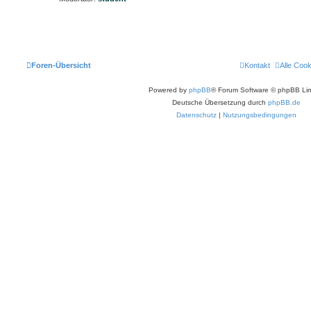
Foren-Übersicht
Kontakt
Alle Coo
Powered by
phpBB
® Forum Software © phpBB Lim
Deutsche Übersetzung durch
phpBB.de
Datenschutz
|
Nutzungsbedingungen