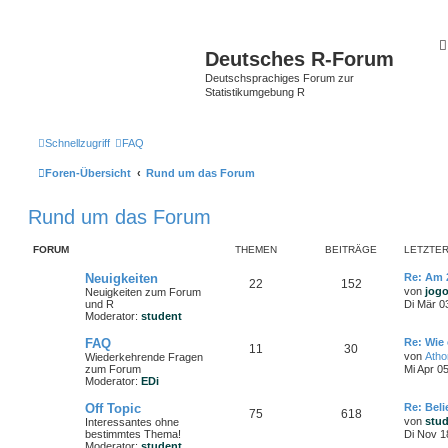
Deutsches R-Forum
Deutschsprachiges Forum zur
Statistikumgebung R
Schnellzugriff
FAQ
Foren-Übersicht
Rund um das Forum
Rund um das Forum
FORUM
THEMEN
BEITRÄGE
LETZTER
Neuigkeiten
Re: Am 
22
152
von
jog
Neuigkeiten zum Forum
und R
Di Mär 0
Moderator:
student
FAQ
Re: Wie 
11
30
von
Ath
Wiederkehrende Fragen
zum Forum
Mi Apr 0
Moderator:
EDi
Off Topic
Re: Bel
75
618
von
stu
Interessantes ohne
bestimmtes Thema!
Di Nov 1
Moderator:
student