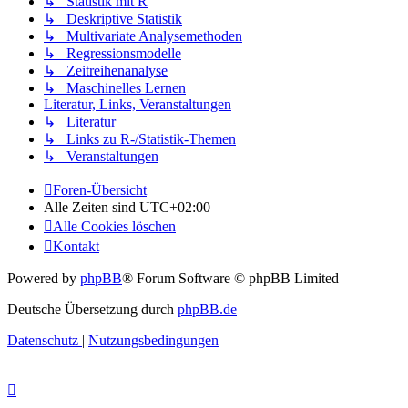
↳ Statistik mit R
↳ Deskriptive Statistik
↳ Multivariate Analysemethoden
↳ Regressionsmodelle
↳ Zeitreihenanalyse
↳ Maschinelles Lernen
Literatur, Links, Veranstaltungen
↳ Literatur
↳ Links zu R-/Statistik-Themen
↳ Veranstaltungen
Foren-Übersicht
Alle Zeiten sind
UTC+02:00
Alle Cookies löschen
Kontakt
Powered by
phpBB
® Forum Software © phpBB Limited
Deutsche Übersetzung durch
phpBB.de
Datenschutz
|
Nutzungsbedingungen