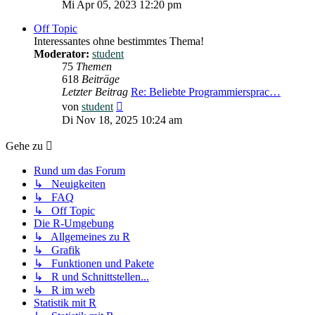
Beitrag
Mi Apr 05, 2023 12:20 pm
Off Topic
Interessantes ohne bestimmtes Thema!
Moderator:
student
75
Themen
618
Beiträge
Letzter Beitrag
Re: Beliebte Programmiersprac…
Neuester
von
student
Beitrag
Di Nov 18, 2025 10:24 am
Gehe zu
Rund um das Forum
↳ Neuigkeiten
↳ FAQ
↳ Off Topic
Die R-Umgebung
↳ Allgemeines zu R
↳ Grafik
↳ Funktionen und Pakete
↳ R und Schnittstellen...
↳ R im web
Statistik mit R