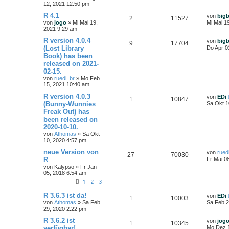
12, 2021 12:50 pm
R 4.1
von
big
2
11527
von
jogo
»
Mi Mai 19,
Mi Mai 1
2021 9:29 am
R version 4.0.4
von
big
9
17704
(Lost Library
Do Apr 0
Book) has been
released on 2021-
02-15.
von
ruedi_br
»
Mo Feb
15, 2021 10:40 am
R version 4.0.3
von
EDi
1
10847
(Bunny-Wunnies
Sa Okt 1
Freak Out) has
been released on
2020-10-10.
von
Athomas
»
Sa Okt
10, 2020 4:57 pm
neue Version von
von
rued
27
70030
R
Fr Mai 0
von
Kalypso
»
Fr Jan
05, 2018 6:54 am
1
2
3
R 3.6.3 ist da!
von
EDi
1
10003
von
Athomas
»
Sa Feb
Sa Feb 2
29, 2020 2:22 pm
R 3.6.2 ist
von
jog
1
10345
verfügbar!
Mo Dez 1