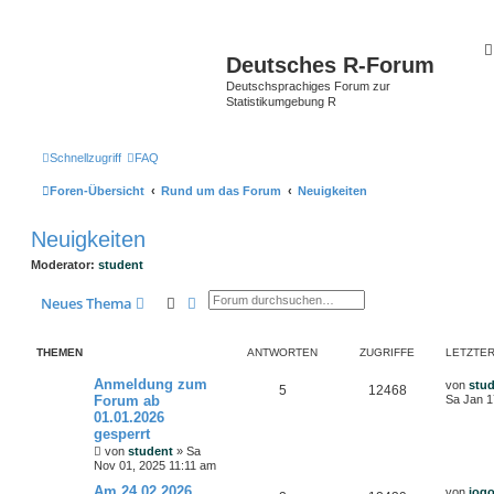
Deutsches R-Forum
Deutschsprachiges Forum zur
Statistikumgebung R
Schnellzugriff
FAQ
Foren-Übersicht
Rund um das Forum
Neuigkeiten
Neuigkeiten
Moderator:
student
Suche
Erweiterte Suche
Neues Thema
THEMEN
ANTWORTEN
ZUGRIFFE
LETZTER
Anmeldung zum
von
stu
5
12468
Forum ab
Sa Jan 1
01.01.2026
gesperrt
von
student
»
Sa
Nov 01, 2025 11:11 am
Am 24.02.2026
von
jog