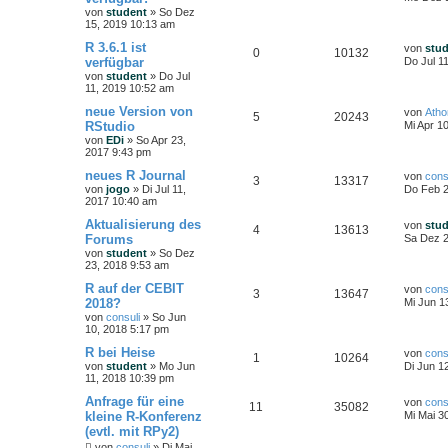
von
student
»
So Dez
15, 2019 10:13 am
R 3.6.1 ist
von
stu
0
10132
verfügbar
Do Jul 1
von
student
»
Do Jul
11, 2019 10:52 am
neue Version von
von
Ath
5
20243
RStudio
Mi Apr 1
von
EDi
»
So Apr 23,
2017 9:43 pm
neues R Journal
von
cons
3
13317
von
jogo
»
Di Jul 11,
Do Feb 2
2017 10:40 am
Aktualisierung des
von
stu
4
13613
Forums
Sa Dez 2
von
student
»
So Dez
23, 2018 9:53 am
R auf der CEBIT
von
cons
3
13647
2018?
Mi Jun 1
von
consuli
»
So Jun
10, 2018 5:17 pm
R bei Heise
von
cons
1
10264
von
student
»
Mo Jun
Di Jun 1
11, 2018 10:39 pm
Anfrage für eine
von
cons
11
35082
kleine R-Konferenz
Mi Mai 3
(evtl. mit RPy2)
von
consuli
»
Di Mai