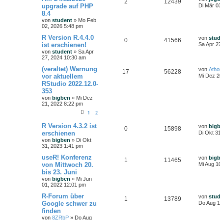
2
12439
upgrade auf PHP
Di Mär 0
8.4
von
student
»
Mo Feb
02, 2026 5:48 pm
R Version R.4.4.0
von
stu
0
41566
ist erschienen!
Sa Apr 2
von
student
»
Sa Apr
27, 2024 10:30 am
(veraltet) Warnung
von
Ath
17
56228
vor aktuellem
Mi Dez 2
RStudio 2022.12.0-
353
von
bigben
»
Mi Dez
21, 2022 8:22 pm
1
2
R Version 4.3.2 ist
von
big
0
15898
erschienen
Di Okt 3
von
bigben
»
Di Okt
31, 2023 1:41 pm
useR! Konferenz
von
big
1
11465
von Mittwoch 20.
Mi Aug 1
bis 23. Juni
von
bigben
»
Mi Jun
01, 2022 12:01 pm
R-Forum über
von
stu
1
13789
Google schwer zu
Do Aug 1
finden
von
8ZRbP
»
Do Aug