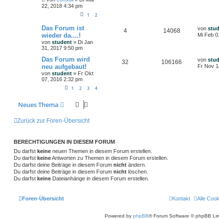
22, 2018 4:34 pm
1
2
Das Forum ist
von
stu
4
14068
wieder da....!
Mi Feb 0
von
student
»
Di Jan
31, 2017 9:50 pm
Das Forum wird
von
stu
32
106166
neu aufgebaut!
Fr Nov 1
von
student
»
Fr Okt
07, 2016 2:32 pm
1
2
3
4
Neues Thema
Zurück zur Foren-Übersicht
BERECHTIGUNGEN IN DIESEM FORUM
Du darfst
keine
neuen Themen in diesem Forum erstellen.
Du darfst
keine
Antworten zu Themen in diesem Forum erstellen.
Du darfst deine Beiträge in diesem Forum
nicht
ändern.
Du darfst deine Beiträge in diesem Forum
nicht
löschen.
Du darfst
keine
Dateianhänge in diesem Forum erstellen.
Foren-Übersicht
Kontakt
Alle Coo
Powered by
phpBB
® Forum Software © phpBB Lim