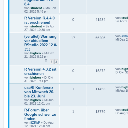
8.4
von
student
»
Mo Feb
02, 2026 5:48 pm
R Version R.4.4.0
von
stu
0
41534
Sa Apr 2
ist erschienen!
von
student
»
Sa Apr
27, 2024 10:30 am
(veraltet) Warnung
von
Ath
17
56206
Mi Dez 2
vor aktuellem
RStudio 2022.12.0-
353
von
bigben
»
Mi Dez
21, 2022 8:22 pm
1
2
R Version 4.3.2 ist
von
big
0
15872
Di Okt 3
erschienen
von
bigben
»
Di Okt
31, 2023 1:41 pm
useR! Konferenz
von
big
1
11453
Mi Aug 1
von Mittwoch 20.
bis 23. Juni
von
bigben
»
Mi Jun
01, 2022 12:01 pm
R-Forum über
von
stu
1
13779
Do Aug 1
Google schwer zu
finden
von
8ZRbP
»
Do Aug
12, 2021 12:50 pm