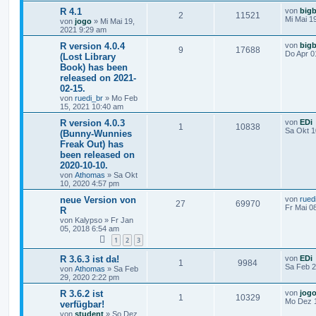
R 4.1
von
big
2
11521
Mi Mai 1
von
jogo
»
Mi Mai 19,
2021 9:29 am
R version 4.0.4
von
big
9
17688
Do Apr 0
(Lost Library
Book) has been
released on 2021-
02-15.
von
ruedi_br
»
Mo Feb
15, 2021 10:40 am
R version 4.0.3
von
EDi
1
10838
Sa Okt 1
(Bunny-Wunnies
Freak Out) has
been released on
2020-10-10.
von
Athomas
»
Sa Okt
10, 2020 4:57 pm
neue Version von
von
rued
27
69970
Fr Mai 0
R
von
Kalypso
»
Fr Jan
05, 2018 6:54 am
1
2
3
R 3.6.3 ist da!
von
EDi
1
9984
Sa Feb 2
von
Athomas
»
Sa Feb
29, 2020 2:22 pm
R 3.6.2 ist
von
jog
1
10329
Mo Dez 1
verfügbar!
von
student
»
So Dez