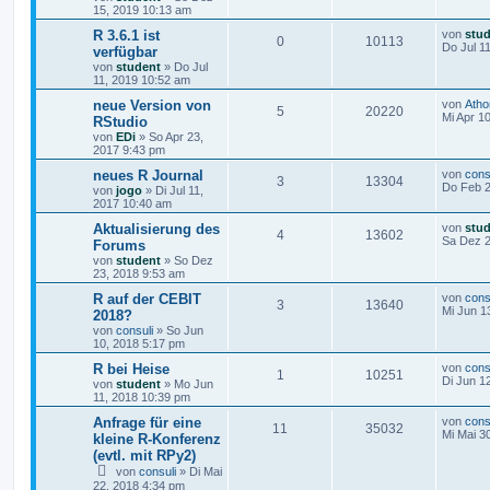
15, 2019 10:13 am
R 3.6.1 ist
von
stu
0
10113
Do Jul 1
verfügbar
von
student
»
Do Jul
11, 2019 10:52 am
neue Version von
von
Ath
5
20220
Mi Apr 1
RStudio
von
EDi
»
So Apr 23,
2017 9:43 pm
neues R Journal
von
cons
3
13304
Do Feb 2
von
jogo
»
Di Jul 11,
2017 10:40 am
Aktualisierung des
von
stu
4
13602
Sa Dez 2
Forums
von
student
»
So Dez
23, 2018 9:53 am
R auf der CEBIT
von
cons
3
13640
Mi Jun 1
2018?
von
consuli
»
So Jun
10, 2018 5:17 pm
R bei Heise
von
cons
1
10251
Di Jun 1
von
student
»
Mo Jun
11, 2018 10:39 pm
Anfrage für eine
von
cons
11
35032
Mi Mai 3
kleine R-Konferenz
(evtl. mit RPy2)
von
consuli
»
Di Mai
22, 2018 4:34 pm