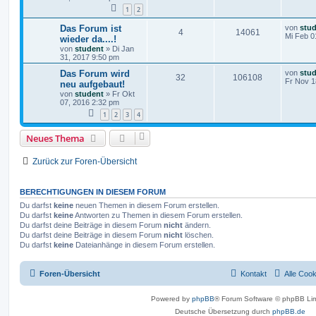
1
2
Das Forum ist
von
stu
4
14061
Mi Feb 0
wieder da....!
von
student
»
Di Jan
31, 2017 9:50 pm
Das Forum wird
von
stu
32
106108
Fr Nov 1
neu aufgebaut!
von
student
»
Fr Okt
07, 2016 2:32 pm
1
2
3
4
Neues Thema
Zurück zur Foren-Übersicht
BERECHTIGUNGEN IN DIESEM FORUM
Du darfst
keine
neuen Themen in diesem Forum erstellen.
Du darfst
keine
Antworten zu Themen in diesem Forum erstellen.
Du darfst deine Beiträge in diesem Forum
nicht
ändern.
Du darfst deine Beiträge in diesem Forum
nicht
löschen.
Du darfst
keine
Dateianhänge in diesem Forum erstellen.
Foren-Übersicht
Kontakt
Alle Coo
Powered by
phpBB
® Forum Software © phpBB Lim
Deutsche Übersetzung durch
phpBB.de