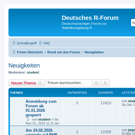
Deutsches R-Forum
Deutschsprachiges Forum zur
Statistikumgebung R
Schnellzugriff
FAQ
Foren-Übersicht
Rund um das Forum
Neuigkeiten
Neuigkeiten
Moderator:
student
Suche
Erweiterte Suc
Neues Thema
THEMEN
ANTWORTEN
ZUGRIFFE
LETZTER
Anmeldung zum
von
stu
5
12423
Sa Jan 1
Forum ab
01.01.2026
gesperrt
von
student
»
Sa
Nov 01, 2025 11:11 am
Am 24.02.2026
von
jog
2
12359
Di Mär 0
upgrade auf PHP