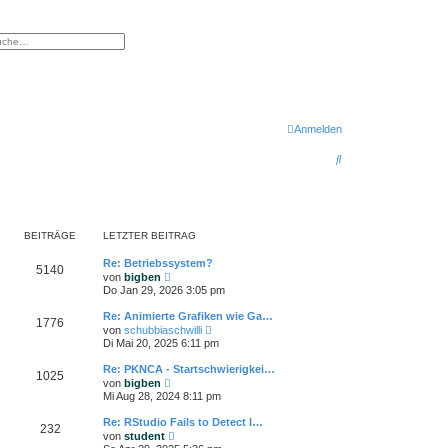
eiterte Suche
Anmelden
S
u
c
h
BEITRÄGE
LETZTER BEITRAG
e
Re: Betriebssystem?
5140
N
von
bigben
e
Do Jan 29, 2026 3:05 pm
u
e
Re: Animierte Grafiken wie Ga…
1776
s
N
von
schubbiaschwilli
t
e
Di Mai 20, 2025 6:11 pm
e
u
r
e
Re: PKNCA - Startschwierigkei…
B
1025
s
N
e
von
bigben
t
e
i
Mi Aug 28, 2024 8:11 pm
e
u
t
r
e
r
Re: RStudio Fails to Detect I…
B
232
s
a
N
e
von
student
t
g
e
i