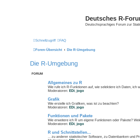
Deutsches R-For
Deutschsprachiges Forum zur Stat
Schnellzugriff
FAQ
Foren-Übersicht
Die R-Umgebung
Die R-Umgebung
FORUM
Allgemeines zu R
Wie rufe ich R-Funktionen auf, wie selektiere ich Daten, ich w
Moderatoren:
EDi
,
jogo
Grafik
Wie erstelle ich Grafiken, was ist zu beachten?
Moderatoren:
EDi
,
jogo
Funktionen und Pakete
Wie erweitere ich R um eigene Funktionen oder Pakete? Wel
Moderatoren:
EDi
,
jogo
R und Schnittstellen...
... zu anderer statistischer Software, zu Datenbanken und 