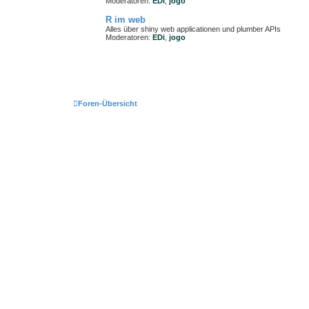
Moderatoren:
EDi
,
jogo
R im web
Alles über shiny web applicationen und plumber APIs
Moderatoren:
EDi
,
jogo
Foren-Übersicht