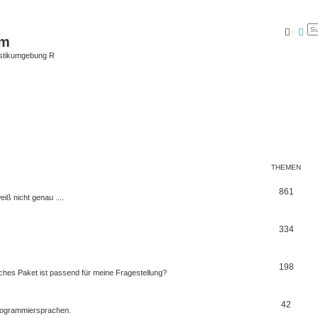
Suche
Erw
um
istikumgebung R
THEMEN
861
eiß nicht genau ....
334
198
ches Paket ist passend für meine Fragestellung?
42
Programmiersprachen.