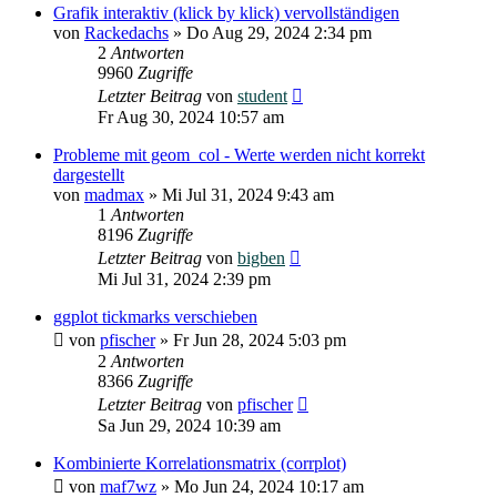
Grafik interaktiv (klick by klick) vervollständigen
von
Rackedachs
»
Do Aug 29, 2024 2:34 pm
2
Antworten
9960
Zugriffe
Letzter Beitrag
von
student
Fr Aug 30, 2024 10:57 am
Probleme mit geom_col - Werte werden nicht korrekt
dargestellt
von
madmax
»
Mi Jul 31, 2024 9:43 am
1
Antworten
8196
Zugriffe
Letzter Beitrag
von
bigben
Mi Jul 31, 2024 2:39 pm
ggplot tickmarks verschieben
von
pfischer
»
Fr Jun 28, 2024 5:03 pm
2
Antworten
8366
Zugriffe
Letzter Beitrag
von
pfischer
Sa Jun 29, 2024 10:39 am
Kombinierte Korrelationsmatrix (corrplot)
von
maf7wz
»
Mo Jun 24, 2024 10:17 am