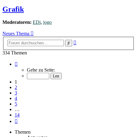
Grafik
Moderatoren:
EDi
,
jogo
Neues Thema
Erweiterte
Suche
Suche
334 Themen
Seite
1
Gehe zu Seite:
von
14
1
2
3
4
5
…
14
Nächste
Themen