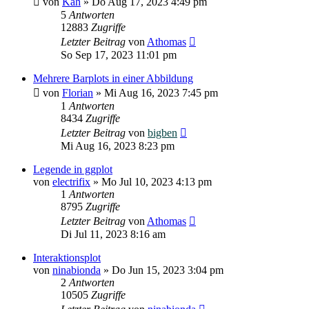
von
Kah
»
Do Aug 17, 2023 4:49 pm
5
Antworten
12883
Zugriffe
Letzter Beitrag
von
Athomas
So Sep 17, 2023 11:01 pm
Mehrere Barplots in einer Abbildung
von
Florian
»
Mi Aug 16, 2023 7:45 pm
1
Antworten
8434
Zugriffe
Letzter Beitrag
von
bigben
Mi Aug 16, 2023 8:23 pm
Legende in ggplot
von
electrifix
»
Mo Jul 10, 2023 4:13 pm
1
Antworten
8795
Zugriffe
Letzter Beitrag
von
Athomas
Di Jul 11, 2023 8:16 am
Interaktionsplot
von
ninabionda
»
Do Jun 15, 2023 3:04 pm
2
Antworten
10505
Zugriffe