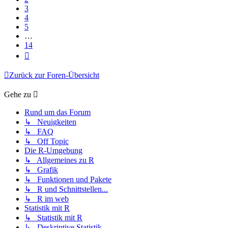
3
4
5
…
14
Nächste
Zurück zur Foren-Übersicht
Gehe zu
Rund um das Forum
↳ Neuigkeiten
↳ FAQ
↳ Off Topic
Die R-Umgebung
↳ Allgemeines zu R
↳ Grafik
↳ Funktionen und Pakete
↳ R und Schnittstellen...
↳ R im web
Statistik mit R
↳ Statistik mit R
↳ Deskriptive Statistik