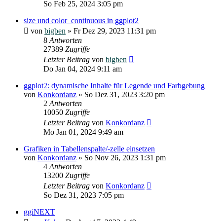
So Feb 25, 2024 3:05 pm
size und color_continuous in ggplot2
von
bigben
»
Fr Dez 29, 2023 11:31 pm
8
Antworten
27389
Zugriffe
Letzter Beitrag
von
bigben
Do Jan 04, 2024 9:11 am
ggplot2: dynamische Inhalte für Legende und Farbgebung
von
Konkordanz
»
So Dez 31, 2023 3:20 pm
2
Antworten
10050
Zugriffe
Letzter Beitrag
von
Konkordanz
Mo Jan 01, 2024 9:49 am
Grafiken in Tabellenspalte/-zelle einsetzen
von
Konkordanz
»
So Nov 26, 2023 1:31 pm
4
Antworten
13200
Zugriffe
Letzter Beitrag
von
Konkordanz
So Dez 31, 2023 7:05 pm
ggiNEXT