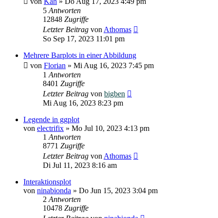
von
Kah
»
Do Aug 17, 2023 4:49 pm
5
Antworten
12848
Zugriffe
Letzter Beitrag
von
Athomas
So Sep 17, 2023 11:01 pm
Mehrere Barplots in einer Abbildung
von
Florian
»
Mi Aug 16, 2023 7:45 pm
1
Antworten
8401
Zugriffe
Letzter Beitrag
von
bigben
Mi Aug 16, 2023 8:23 pm
Legende in ggplot
von
electrifix
»
Mo Jul 10, 2023 4:13 pm
1
Antworten
8771
Zugriffe
Letzter Beitrag
von
Athomas
Di Jul 11, 2023 8:16 am
Interaktionsplot
von
ninabionda
»
Do Jun 15, 2023 3:04 pm
2
Antworten
10478
Zugriffe