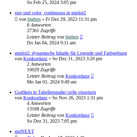
So Feb 25, 2024 3:05 pm
size und color_continuous in ggplot2
von
bigben
»
Fr Dez 29, 2023 11:31 pm
8
Antworten
27361
Zugriffe
Letzter Beitrag
von
bigben
Do Jan 04, 2024 9:11 am
ggplot2: dynamische Inhalte für Legende und Farbgebung
von
Konkordanz
»
So Dez 31, 2023 3:20 pm
2
Antworten
10029
Zugriffe
Letzter Beitrag
von
Konkordanz
Mo Jan 01, 2024 9:49 am
Grafiken in Tabellenspalte/-zelle einsetzen
von
Konkordanz
»
So Nov 26, 2023 1:31 pm
4
Antworten
13168
Zugriffe
Letzter Beitrag
von
Konkordanz
So Dez 31, 2023 7:05 pm
ggiNEXT