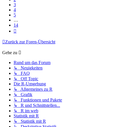
3
4
5
…
14
Nächste
Zurück zur Foren-Übersicht
Gehe zu
Rund um das Forum
↳ Neuigkeiten
↳ FAQ
↳ Off Topic
Die R-Umgebung
↳ Allgemeines zu R
↳ Grafik
↳ Funktionen und Pakete
↳ R und Schnittstellen...
↳ R im web
Statistik mit R
↳ Statistik mit R
↳ Deskriptive Statistik