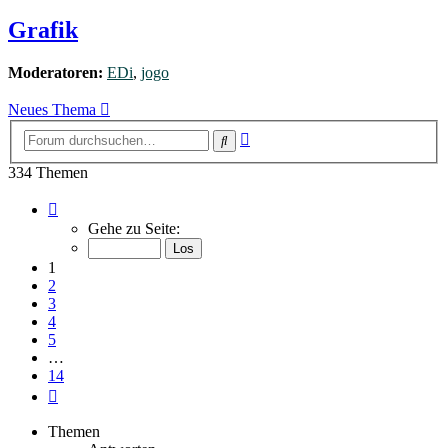
Grafik
Moderatoren:
EDi
,
jogo
Neues Thema
Erweiterte
Suche
Suche
334 Themen
Seite
1
Gehe zu Seite:
von
14
1
2
3
4
5
…
14
Nächste
Themen