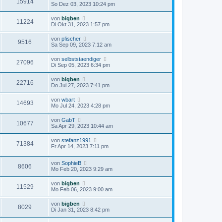
15914
So Dez 03, 2023 10:24 pm
von
bigben
11224
Di Okt 31, 2023 1:57 pm
von
pfischer
9516
Sa Sep 09, 2023 7:12 am
von
selbststaendiger
27096
Di Sep 05, 2023 6:34 pm
von
bigben
22716
Do Jul 27, 2023 7:41 pm
von
wbart
14693
Mo Jul 24, 2023 4:28 pm
von
GabT
10677
Sa Apr 29, 2023 10:44 am
von
stefanz1991
71384
Fr Apr 14, 2023 7:11 pm
von
SophieB
8606
Mo Feb 20, 2023 9:29 am
von
bigben
11529
Mo Feb 06, 2023 9:00 am
von
bigben
8029
Di Jan 31, 2023 8:42 pm