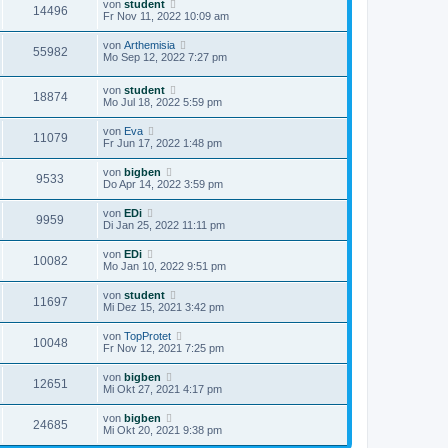
von
student
14496
Fr Nov 11, 2022 10:09 am
von
Arthemisia
55982
Mo Sep 12, 2022 7:27 pm
von
student
18874
Mo Jul 18, 2022 5:59 pm
von
Eva
11079
Fr Jun 17, 2022 1:48 pm
von
bigben
9533
Do Apr 14, 2022 3:59 pm
von
EDi
9959
Di Jan 25, 2022 11:11 pm
von
EDi
10082
Mo Jan 10, 2022 9:51 pm
von
student
11697
Mi Dez 15, 2021 3:42 pm
von
TopProtet
10048
Fr Nov 12, 2021 7:25 pm
von
bigben
12651
Mi Okt 27, 2021 4:17 pm
von
bigben
24685
Mi Okt 20, 2021 9:38 pm