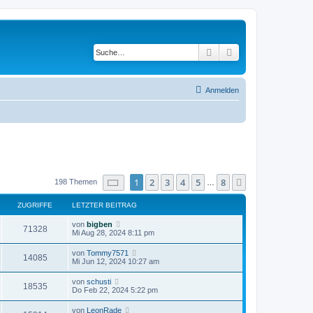
Suche
Erweiterte Suche
Anmelden
Seite
1
von
8
1
2
3
4
5
8
Nächste
198 Themen
…
ZUGRIFFE
LETZTER BEITRAG
von
bigben
71328
Mi Aug 28, 2024 8:11 pm
von
Tommy7571
14085
Mi Jun 12, 2024 10:27 am
von
schusti
18535
Do Feb 22, 2024 5:22 pm
von
LeonRade