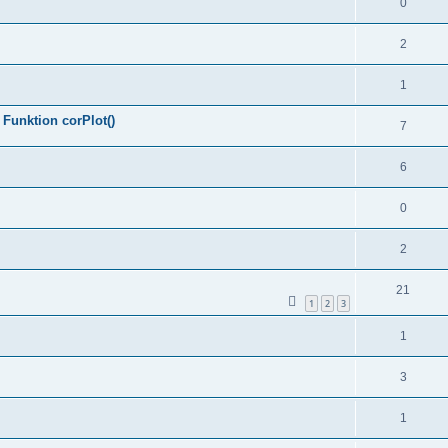
0
2
1
 Funktion corPlot()
7
6
0
2
21
1
2
3
1
3
1