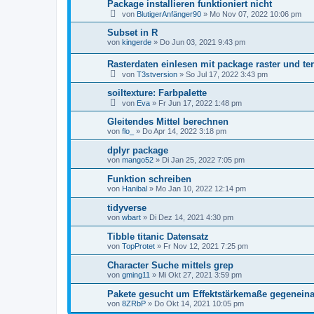
Package installieren funktioniert nicht
von
BlutigerAnfänger90
»
Mo Nov 07, 2022 10:06 pm
Subset in R
von
kingerde
»
Do Jun 03, 2021 9:43 pm
Rasterdaten einlesen mit package raster und ter
von
T3stversion
»
So Jul 17, 2022 3:43 pm
soiltexture: Farbpalette
von
Eva
»
Fr Jun 17, 2022 1:48 pm
Gleitendes Mittel berechnen
von
flo_
»
Do Apr 14, 2022 3:18 pm
dplyr package
von
mango52
»
Di Jan 25, 2022 7:05 pm
Funktion schreiben
von
Hanibal
»
Mo Jan 10, 2022 12:14 pm
tidyverse
von
wbart
»
Di Dez 14, 2021 4:30 pm
Tibble titanic Datensatz
von
TopProtet
»
Fr Nov 12, 2021 7:25 pm
Character Suche mittels grep
von
gming11
»
Mi Okt 27, 2021 3:59 pm
Pakete gesucht um Effektstärkemaße gegeneina
von
8ZRbP
»
Do Okt 14, 2021 10:05 pm