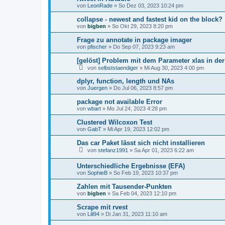
von
LeonRade
»
So Dez 03, 2023 10:24 pm
collapse - newest and fastest kid on the block?
von
bigben
»
So Okt 29, 2023 8:20 pm
Frage zu annotate in package imager
von
pfischer
»
Do Sep 07, 2023 9:23 am
[gelöst] Problem mit dem Parameter xlas in der
von
selbststaendiger
»
Mi Aug 30, 2023 4:00 pm
dplyr, function, length und NAs
von
Juergen
»
Do Jul 06, 2023 8:57 pm
package not available Error
von
wbart
»
Mo Jul 24, 2023 4:28 pm
Clustered Wilcoxon Test
von
GabT
»
Mi Apr 19, 2023 12:02 pm
Das car Paket lässt sich nicht installieren
von
stefanz1991
»
Sa Apr 01, 2023 6:22 am
Unterschiedliche Ergebnisse (EFA)
von
SophieB
»
So Feb 19, 2023 10:37 pm
Zahlen mit Tausender-Punkten
von
bigben
»
Sa Feb 04, 2023 12:10 pm
Scrape mit rvest
von
Lili94
»
Di Jan 31, 2023 11:10 am