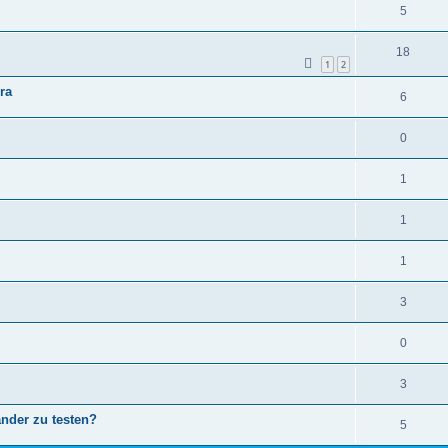
5
18
1
2
ra
6
0
1
1
1
3
0
3
nder zu testen?
5