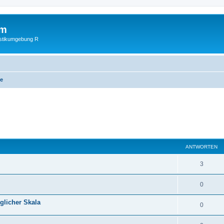
um
istikumgebung R
te
eiterte Suche
ANTWORTEN
3
0
glicher Skala
0