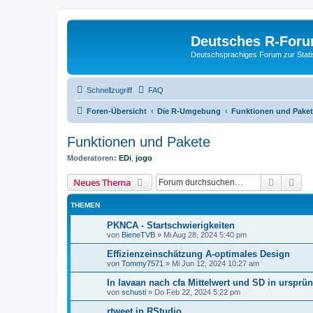
Deutsches R-For
Deutschsprachiges Forum zur Stat
Schnellzugriff
FAQ
Foren-Übersicht
Die R-Umgebung
Funktionen und Pake
Funktionen und Pakete
Moderatoren:
EDi
,
jogo
Suche
Erw
Neues Thema
THEMEN
PKNCA - Startschwierigkeiten
von
BieneTVB
»
Mi Aug 28, 2024 5:40 pm
Effizienzeinschätzung A-optimales Design
von
Tommy7571
»
Mi Jun 12, 2024 10:27 am
In lavaan nach cfa Mittelwert und SD in ursprün
von
schusti
»
Do Feb 22, 2024 5:22 pm
rtweet in RStudio