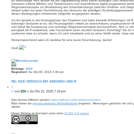
ich beschäftige mich derzeit mit der Digitalisierung eines bisher analogen DoE-Versuche
r
n
Sensoren erfasst (Winkel- und Tastsensoren) und anschließend digital ausgewertet werde
a
Regressionsanalyse zur Bestimmung des Zusammenhangs zwischen Einfluss- und Zielgr
g
Verlauf sollen bei jeder Durchführung des Versuchs die jeweiligen Einstellungsparameter
diesen Bedingungen eintretende Zielgröße ausgegeben werden.
Ich bin gerade in der Anfangsphase des Projektes und habe keinerlei Erfahrungen mit 
bisheriger Gedanke ist es, die Prozessgrößen mittels an einem Arduino angebundener Me
und damit die Auswertung und vorherige Regressionsanalyse durchzuführen. Nun zu mein
prinzipiell mit R realisierbar, oder hat jemand einen deutlich besseren Vorschlag? Da ich
auskenne wäre es schade, wenn ich mich einarbeite und an einer Stelle merke, dass me
Dementsprechend wäre ich dankbar für eine kurze Einschätzung, danke!
Gruß
EDi
Beiträge:
1610
Registriert:
Sa Okt 08, 2016 3:39 pm
RE: DOE VERSUCH MIT ARDUINO UND R
Z
i
B
von
EDi
»
Sa Okt 31, 2020 7:18 pm
t
e
i
i
e
Das könnte hilfreich werden
https://github.com/r-arduino/arduinor
r
t
Bitte immer ein
reproduzierbares Minimalbeispiel
angeben. Meinungen gehören mir und g
e
wieder.
r
n
a
Dieser Beitrag ist lizensiert unter einer
CC BY 4.0 Lizenz
g
.