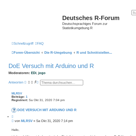
Deutsches R-Forum
Deutschsprachiges Forum zur
Statistikumgebung R
Schnellzugriff
FAQ
Foren-Übersicht
Die R-Umgebung
R und Schnittstellen...
DoE Versuch mit Arduino und R
Moderatoren:
EDi
,
jogo
S
E
Antworten
u
r
c
w
h
e
MLRSV
e
i
Beiträge:
1
t
Registriert:
Sa Okt 31, 2020 7:04 pm
e
r
DOE VERSUCH MIT ARDUINO UND R
t
e
Z
S
i
B
von
MLRSV
»
Sa Okt 31, 2020 7:14 pm
u
t
e
c
i
h
i
e
Hallo,
e
r
t
e