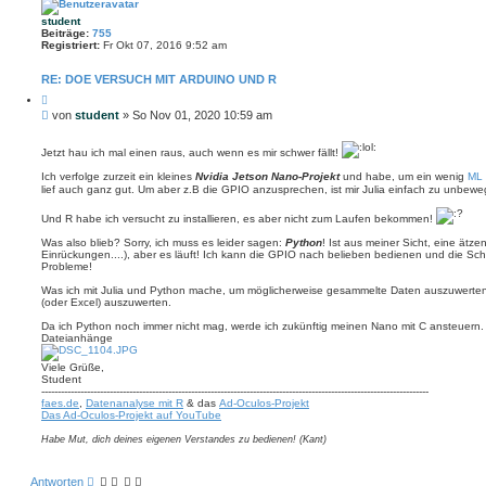
student
Beiträge:
755
Registriert:
Fr Okt 07, 2016 9:52 am
RE: DOE VERSUCH MIT ARDUINO UND R
Z
i
B
von
student
»
So Nov 01, 2020 10:59 am
t
e
i
i
e
Jetzt hau ich mal einen raus, auch wenn es mir schwer fällt!
r
t
e
r
Ich verfolge zurzeit ein kleines
Nvidia Jetson Nano-Projekt
und habe, um ein wenig
ML
n
lief auch ganz gut. Um aber z.B die GPIO anzusprechen, ist mir Julia einfach zu unbeweg
a
g
Und R habe ich versucht zu installieren, es aber nicht zum Laufen bekommen!
Was also blieb? Sorry, ich muss es leider sagen:
Python
! Ist aus meiner Sicht, eine ätz
Einrückungen....), aber es läuft! Ich kann die GPIO nach belieben bedienen und die Sc
Probleme!
Was ich mit Julia und Python mache, um möglicherweise gesammelte Daten auszuwerten, 
(oder Excel) auszuwerten.
Da ich Python noch immer nicht mag, werde ich zukünftig meinen Nano mit C ansteuern.
Dateianhänge
Viele Grüße,
Student
-----------------------------------------------------------------------------------------------------------------------
faes.de
,
Datenanalyse mit R
& das
Ad-Oculos-Projekt
Das Ad-Oculos-Projekt auf YouTube
Habe Mut, dich deines eigenen Verstandes zu bedienen! (Kant)
Antworten