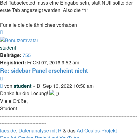
Bei Tabselected muss eine Eingabe sein, statt NUll sollte der
erste Tab angezeigt werden! Also die "1"
Für alle die die ähnliches vorhaben
Nach
oben
student
Beiträge:
755
Registriert:
Fr Okt 07, 2016 9:52 am
Re: sidebar Panel erscheint nicht
Zitieren
Beitrag
von
student
»
Di Sep 13, 2022 10:58 am
Danke für die Lösung!
Viele Grüße,
Student
-----------------------------------------------------------------------------------------
------------------------------
faes.de
,
Datenanalyse mit R
& das
Ad-Oculos-Projekt
Das Ad-Oculos-Projekt auf YouTube