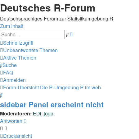
Deutsches R-Forum
Deutschsprachiges Forum zur Statistikumgebung R
Zum Inhalt
Erweiterte
Suche
Suche
Schnellzugriff
Unbeantwortete Themen
Aktive Themen
Suche
FAQ
Anmelden
Foren-Übersicht
Die R-Umgebung
R im web
Suche
sidebar Panel erscheint nicht
Moderatoren:
EDi
,
jogo
Antworten
Druckansicht