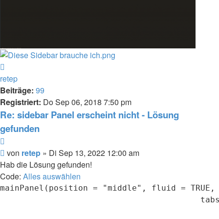
Nach
oben
retep
Beiträge:
99
Registriert:
Do Sep 06, 2018 7:50 pm
Re: sidebar Panel erscheint nicht - Lösung
gefunden
Zitieren
Beitrag
von
retep
»
Di Sep 13, 2022 12:00 am
Hab die Lösung gefunden!
Code:
Alles auswählen
mainPanel(position = "middle", fluid = TRUE, 
                                         tabs