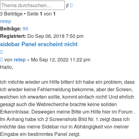
Erweiterte
Suche
Suche
3 Beiträge • Seite
1
von
1
retep
Beiträge:
99
Registriert:
Do Sep 06, 2018 7:50 pm
sidebar Panel erscheint nicht
Zitieren
Beitrag
von
retep
»
Mo Sep 12, 2022 11:22 pm
Hallo,
ich möchte wieder um Hilfe bitten! Ich habe ein problem, dass
ich wieder keine Fehlermeldung bekomme, aber der Screen,
welchen ich erwarten sollte, kommt einfach nicht! Und ehrlich
gesagt auch die Webrecherche brachte keine soliden
Erkenntnisse. Deswegen meine Bitte um Hilfe hier im Forum .
Im Anhang habe ich 2 Screenshots Bild Nr. 1 zeigt dass ich
möchte das meine Sidebar nur in Abhängigkeit von meiner
Eingabe ein bestimmtes Panel zeigt.