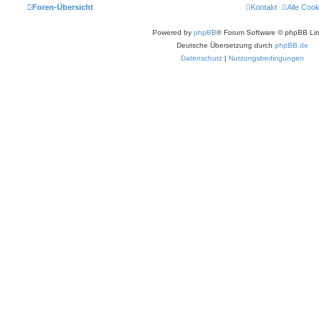
Foren-Übersicht
Kontakt
Alle Coo
Powered by
phpBB
® Forum Software © phpBB Lim
Deutsche Übersetzung durch
phpBB.de
Datenschutz
|
Nutzungsbedingungen