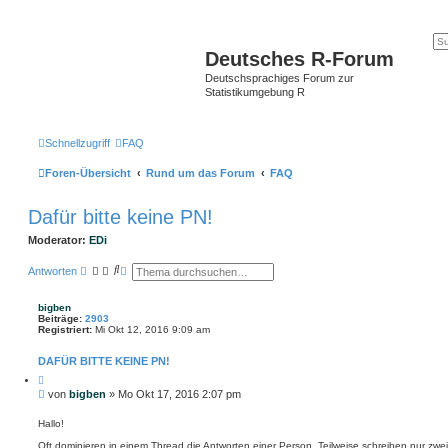
Deutsches R-Forum
Deutschsprachiges Forum zur
Statistikumgebung R
Schnellzugriff
FAQ
Foren-Übersicht
Rund um das Forum
FAQ
Dafür bitte keine PN!
Moderator:
EDi
S
E
Antworten
u
r
c
w
h
e
bigben
e
i
Beiträge:
2903
t
Registriert:
Mi Okt 12, 2016 9:09 am
e
r
DAFÜR BITTE KEINE PN!
t
e
Z
S
i
B
von
bigben
»
Mo Okt 17, 2016 2:07 pm
t
u
e
i
c
i
e
Hallo!
h
r
t
e
e
Oft dominieren in einem Thread die Antworten einer Person. Teilweise schreiben nur z