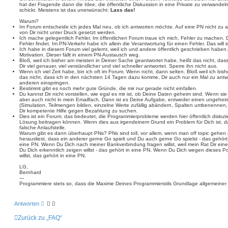
r
n
hat der Fragende dann die Idee, die öffentliche Diskussion in eine Private zu verwand
a
schickt. Meistens ist das unerwünscht:
Lass das!
g
Warum?
Im Forum entscheide ich jedes Mal neu, ob ich antworten möchte. Auf eine PN nicht zu an
von Dir nicht unter Druck gesetzt werden.
Ich mache gelegentlich Fehler. Im öffentlichen Forum traue ich mich, Fehler zu machen. 
Fehler findet. Im PN-Verkehr habe ich allein die Verantwortung für einen Fehler. Das will i
Ich habe in diesem Forum viel gelernt, weil ich und andere öffentlich geschrieben haben. 
Motivation. Dieser fällt in einem PN-Austausch weg.
Bloß, weil ich bisher am meisten in Deiner Sache geantwortet habe, heißt das nicht, dass 
Dir viel genauer, viel verständlicher und viel schneller antwortet. Sperre ihn nicht aus.
Wenn ich viel Zeit habe, bin ich oft im Forum. Wenn nicht, dann selten. Bloß weil ich bis
das nicht, dass ich in den nächsten 14 Tagen dazu komme, Dir auch nur ein Mal zu antw
anderen einspringen.
Bestimmt gibt es noch mehr gute Gründe, die mir nur gerade nicht einfallen.
Du kannst Dir nicht vorstellen, wie egal es mir ist, ob Deine Daten geheim sind. Wenn si
aber auch nicht in mein Emailfach. Dann ist es Deine Aufgabe, entweder einen ungehei
(Simulation, Teilmengen bilden, einzelne Werte zufällig abändern, Spalten umbenennen,
Dir kompetente Hilfe gegen Bezahlung zu suchen.
Dies ist ein Forum; das bedeutet, die Programmierprobleme werden hier öffentlich diskutier
Lösung beitragen können. Wenn dies aus irgendeinem Grund ein Problem für Dich ist, dan
falsche Anlaufstelle.
Warum gibt es dann überhaupt PNs? PNs sind toll, vor allem, wenn man off topic gehe
herausliest, dass ein anderer gerne Go spielt und Du auch gerne Go spielst - das gehört 
eine PN. Wenn Du Dich nach meiner Bankverbindung fragen willst, weil mein Rat Dir eine 
Du Dich erkenntlich zeigen willst - das gehört in eine PN. Wenn Du Dich wegen dieses 
willst, das gehört in eine PN.
LG,
Bernhard
---
Programmiere stets so, dass die Maxime Deines Programmierstils Grundlage allgemeine
Antworten
Zurück zu „FAQ“