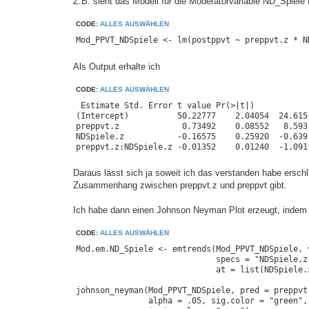
Z.B. sieht das Modell für die Moderatorvariable ND_Spiele
CODE:
ALLES AUSWÄHLEN
Mod_PPVT_NDSpiele <- lm(postppvt ~ preppvt.z * N
Als Output erhalte ich
CODE:
ALLES AUSWÄHLEN
 Estimate Std. Error t value Pr(>|t|)    

(Intercept)          50.22777    2.04054  24.615 
preppvt.z             0.73492    0.08552   8.593 
NDSpiele.z           -0.16575    0.25920  -0.639 
preppvt.z:NDSpiele.z -0.01352    0.01240  -1.091
Daraus lässt sich ja soweit ich das verstanden habe erschl
Zusammenhang zwischen preppvt.z und preppvt gibt.
Ich habe dann einen Johnson Neyman Plot erzeugt, indem 
CODE:
ALLES AUSWÄHLEN
Mod.em.ND_Spiele <- emtrends(Mod_PPVT_NDSpiele, v
                             specs = "NDSpiele.z"
                             at = list(NDSpiele.
johnson_neyman(Mod_PPVT_NDSpiele, pred = preppvt
               alpha = .05, sig.color = "green",
