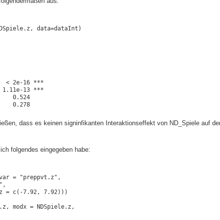
 folgendermaßen aus:
DSpiele.z, data=dataInt)
 < 2e-16 ***

1.11e-13 ***

   0.524    

    0.278    
ießen, dass es keinen signinfikanten Interaktionseffekt von ND_Spiele auf de
ich folgendes eingegeben habe:
ar = "preppvt.z",

,

z = c(-7.92, 7.92)))

.z, modx = NDSpiele.z,
