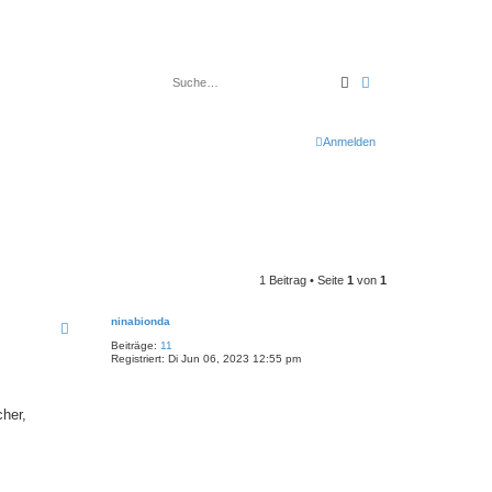
Suche
Erweiterte Suche
Anmelden
1 Beitrag • Seite
1
von
1
ninabionda
Beiträge:
11
Registriert:
Di Jun 06, 2023 12:55 pm
her,