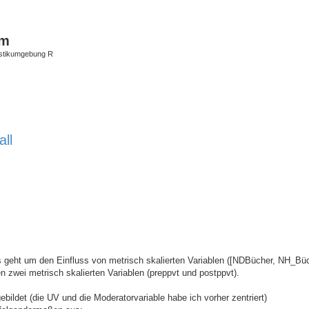
um
istikumgebung R
ll
iterte Suche
s geht um den Einfluss von metrisch skalierten Variablen ([NDBücher, NH_Büc
wei metrisch skalierten Variablen (preppvt und postppvt).
ebildet (die UV und die Moderatorvariable habe ich vorher zentriert)