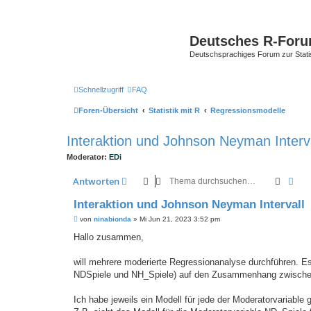
Deutsches R-For
Deutschsprachiges Forum zur Stat
Schnellzugriff
FAQ
Foren-Übersicht
Statistik mit R
Regressionsmodelle
Interaktion und Johnson Neyman Interva
Moderator:
EDi
Suche
Erwe
Antworten
Interaktion und Johnson Neyman Intervall
B
von
ninabionda
»
Mi Jun 21, 2023 3:52 pm
e
i
Hallo zusammen,
t
r
a
will mehrere moderierte Regressionanalyse durchführen. E
g
NDSpiele und NH_Spiele) auf den Zusammenhang zwischen z
Ich habe jeweils ein Modell für jede der Moderatorvariable g