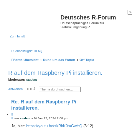
Deutsches R-Forum
Deutschsprachiges Forum zur
Statistikumgebung R
Zum Inhalt
Schnellzugriff
FAQ
Foren-Übersicht
Rund um das Forum
Off Topic
R auf dem Raspberry Pi installieren.
Moderator:
student
S
E
Antworten
u
r
c
w
h
e
Re: R auf dem Raspberry Pi
e
i
t
installieren.
e
r
Z
t
B
i
von
student
»
Mi Jun 12, 2024 7:00 pm
e
e
t
S
i
Ja, hier:
https://youtu.be/skRhK9mGwHQ
(3:12)
i
u
t
c
e