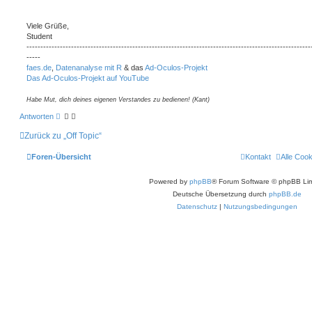
r
h
r
a
e
e
g
Viele Grüße,
n
Student
------------------------------------------------------------------------------------------------------
-----
faes.de
,
Datenanalyse mit R
& das
Ad-Oculos-Projekt
Das Ad-Oculos-Projekt auf YouTube
Habe Mut, dich deines eigenen Verstandes zu bedienen! (Kant)
Antworten
Zurück zu „Off Topic“
Foren-Übersicht
Kontakt
Alle Coo
Powered by
phpBB
® Forum Software © phpBB Lim
Deutsche Übersetzung durch
phpBB.de
Datenschutz
|
Nutzungsbedingungen