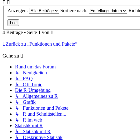
Anzeigen:
Sortiere nach:
Richt
4 Beiträge • Seite
1
von
1
Zurück zu „Funktionen und Pakete“
Gehe zu
Rund um das Forum
↳ Neuigkeiten
↳ FAQ
↳ Off Topic
Die R-Umgebung
↳ Allgemeines zu R
↳ Grafik
↳ Funktionen und Pakete
↳ R und Schnittstellen...
↳ R im web
Statistik mit R
↳ Statistik mit R
↳ Deskriptive Statistik