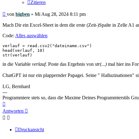
Zitieren
Beitrag
von
bigben
»
Mi Aug 28, 2024 8:11 pm
Mach Dir ein Excel-Sheet in dem die erste (Zeit-)Spalte in Zelle A1 
Code:
Alles auswählen
verlauf = read.csv2("dateiname.csv")

head(verlauf, 10)

str(verlauf)
in die Variable
verlauf
. Poste das Ergebnis von
str(...)
mal hier ins Fo
ChatGPT ist nur ein plappernder Papagei. Seine " Halluzinationen" s
LG, Bernhard
---
Programmiere stets so, dass die Maxime Deines Programmierstils Gr
Nach
oben
Antworten
Druckansicht