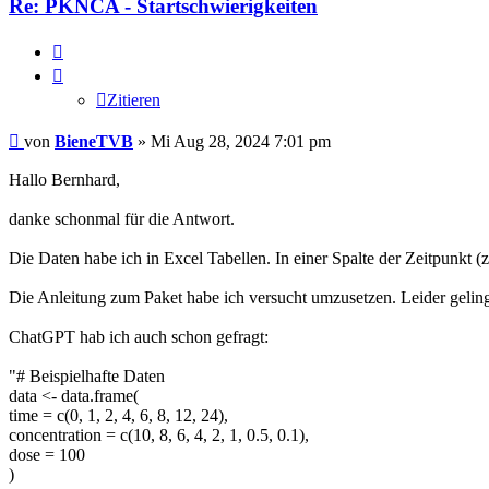
Re: PKNCA - Startschwierigkeiten
Zitieren
Zitieren
Beitrag
von
BieneTVB
»
Mi Aug 28, 2024 7:01 pm
Hallo Bernhard,
danke schonmal für die Antwort.
Die Daten habe ich in Excel Tabellen. In einer Spalte der Zeitpunkt 
Die Anleitung zum Paket habe ich versucht umzusetzen. Leider gelingt
ChatGPT hab ich auch schon gefragt:
"# Beispielhafte Daten
data <- data.frame(
time = c(0, 1, 2, 4, 6, 8, 12, 24),
concentration = c(10, 8, 6, 4, 2, 1, 0.5, 0.1),
dose = 100
)