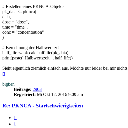
# Erstellen eines PKNCA-Objekts
pk_data <- pk.nca(
data,
dose = "dose",
time = "time",
conc = "concentration"
)
# Berechnung der Halbwertszeit
half_life <- pk.calc.half.life(pk_data)
print(paste("Halbwertszeit:", half_life))"
Sieht eigentlich ziemlich einfach aus. Möchte nur leider bei mir nicht
Nach
oben
bigben
Beiträge:
2903
Registriert:
Mi Okt 12, 2016 9:09 am
Re: PKNCA - Startschwierigkeiten
Zitieren