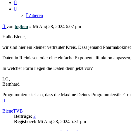
Zitieren
Zitieren
Beitrag
von
bigben
»
Mi Aug 28, 2024 6:07 pm
Hallo Biene,
wir sind hier ein kleiner vertrauter Kreis. Dass jemand Pharmakokinet
Daten in R einlesen oder eine einfache Exponentialfunktion anpassen,
In welcher Form liegen die Daten denn jetzt vor?
LG,
Bernhard
---
Programmiere stets so, dass die Maxime Deines Programmierstils Gr
Nach
oben
BieneTVB
Beiträge:
2
Registriert:
Mi Aug 28, 2024 5:31 pm