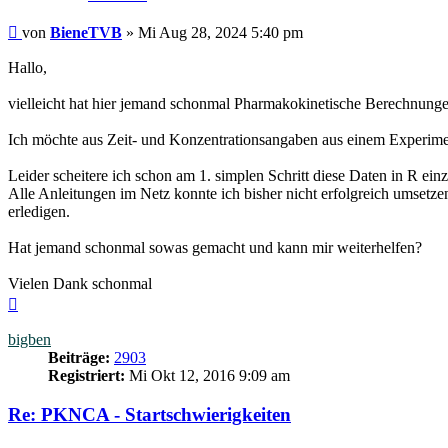
Beitrag
von
BieneTVB
»
Mi Aug 28, 2024 5:40 pm
Hallo,
vielleicht hat hier jemand schonmal Pharmakokinetische Berechnu
Ich möchte aus Zeit- und Konzentrationsangaben aus einem Experime
Leider scheitere ich schon am 1. simplen Schritt diese Daten in R ein
Alle Anleitungen im Netz konnte ich bisher nicht erfolgreich umsetzen
erledigen.
Hat jemand schonmal sowas gemacht und kann mir weiterhelfen?
Vielen Dank schonmal
Nach
oben
bigben
Beiträge:
2903
Registriert:
Mi Okt 12, 2016 9:09 am
Re: PKNCA - Startschwierigkeiten