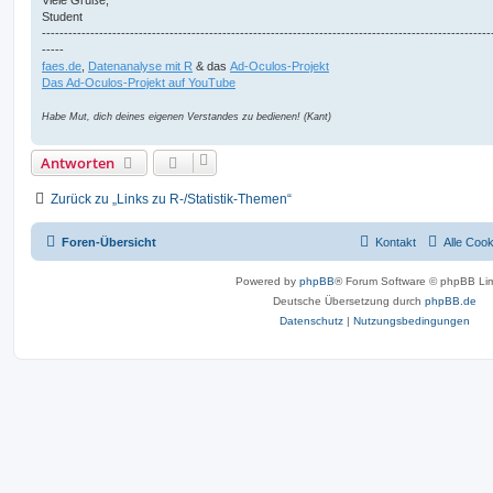
Student
------------------------------------------------------------------------------------------------------
-----
faes.de
,
Datenanalyse mit R
& das
Ad-Oculos-Projekt
Das Ad-Oculos-Projekt auf YouTube
Habe Mut, dich deines eigenen Verstandes zu bedienen! (Kant)
Antworten
Zurück zu „Links zu R-/Statistik-Themen“
Foren-Übersicht
Kontakt
Alle Coo
Powered by
phpBB
® Forum Software © phpBB Lim
Deutsche Übersetzung durch
phpBB.de
Datenschutz
|
Nutzungsbedingungen