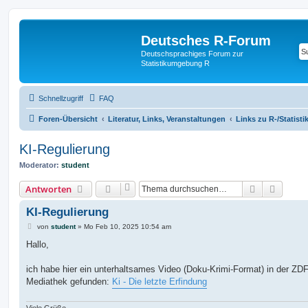
Deutsches R-Forum
Deutschsprachiges Forum zur
Statistikumgebung R
Schnellzugriff
FAQ
Foren-Übersicht
Literatur, Links, Veranstaltungen
Links zu R-/Statist
KI-Regulierung
Moderator:
student
Suche
Erweit
Antworten
KI-Regulierung
B
von
student
»
Mo Feb 10, 2025 10:54 am
e
i
Hallo,
t
r
a
ich habe hier ein unterhaltsames Video (Doku-Krimi-Format) in der ZDF
g
Mediathek gefunden:
Ki - Die letzte Erfindung
Viele Grüße,