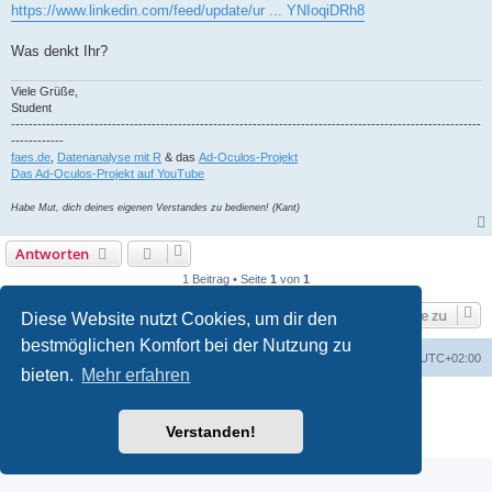
https://www.linkedin.com/feed/update/ur ... YNIoqiDRh8
Was denkt Ihr?
Viele Grüße,
Student
-----------------------------------------------------------------------------------------------------------
------------
faes.de
,
Datenanalyse mit R
& das
Ad-Oculos-Projekt
Das Ad-Oculos-Projekt auf YouTube
Habe Mut, dich deines eigenen Verstandes zu bedienen! (Kant)
Antworten
1 Beitrag • Seite
1
von
1
Gehe zu
Diese Website nutzt Cookies, um dir den
bestmöglichen Komfort bei der Nutzung zu
Foren-Übersicht
Alle Zeiten sind
UTC+02:00
bieten.
Mehr erfahren
Powered by
phpBB
® Forum Software © phpBB Limited
Deutsche Übersetzung durch
phpBB.de
Verstanden!
Datenschutz
|
Nutzungsbedingungen