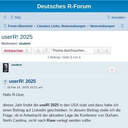
Deutsches R-Forum
FAQ
Anmelden
S
Foren-Übersicht
Literatur, Links, Veranstaltungen
Veranstaltungen
u
userR! 2025
c
Moderator:
student
h
Suche
Erweiterte
Antworten
e
1 Beitrag • Seite
1
von
1
student
userR! 2025
B
Di Feb 18, 2025 10:21 am
e
i
Hallo R-User,
t
r
a
dieses Jahr findet die
useR! 2025
in den USA statt und dazu habe ich
g
einen Beitrag auf LinkedIn geschrieben. In diesem Beitrag stelle ich die
Frage, ob in Anbetracht der aktuellen Lage die Konferenz von Durham,
North Carolina, nicht nach
Kiew
verlegt werden sollte.