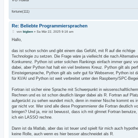
fortune(111)
Re: Beliebte Programmiersprachen
B
von
bigben
»
Sa Mär 22, 2025 9:16 am
e
i
Hallo,
t
r
a
das ist schon schön und gibt einem das Gefühl, mit R auf die richtige
g
Technologie zu setzen. Die Frage wäre ja vielleicht die nach Alternativ
Konkurrenz. Python ist unter solchen Rankings einfach immer ganz vo
dabei, aber Python hat halt ein viel breiteres Kreuz. Python gilt als per
Einsteigersprache, Python gilt als sehr gut für Webserver, Python ist d
für KI/AI und Python ist weit verbreitet unter den Raspberry/SPC-Begei
Fortran ist sicher eine Sprache mit Schwerpunkt in wissenschaftliche
Rechnen und es ist schon deutlich länger dabei als R. Fortran auf Plat
aufgerückt zu sehen wundert mich, denn in meiner Nische kommt es i
gar nicht vor. Wer sind alle diese Programmierer die Fortran deutlich v
bringen? Und ja, mir ist bewusst, dass ich mit glmnet Fortran benutze
ich ein LASSO rechne.
Dann ist da Matlab, aber das ist teuer und spielt für mich auch hypoth
keine Rolle, auch wenn es hier besser abschneidet als R.