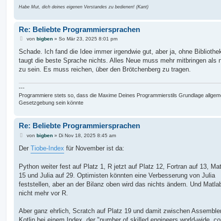
Habe Mut, dich deines eigenen Verstandes zu bedienen! (Kant)
Re: Beliebte Programmiersprachen
B
von
bigben
»
So Mär 23, 2025 8:01 pm
e
i
Schade. Ich fand die Idee immer irgendwie gut, aber ja, ohne Bibliothe
t
taugt die beste Sprache nichts. Alles Neue muss mehr mitbringen als n
r
a
zu sein. Es muss reichen, über den Brötchenberg zu tragen.
g
---
Programmiere stets so, dass die Maxime Deines Programmierstils Grundlage allgem
Gesetzgebung sein könnte
Re: Beliebte Programmiersprachen
B
von
bigben
»
Di Nov 18, 2025 8:45 am
e
i
Der
Tiobe-Index
für November ist da:
t
r
a
Python weiter fest auf Platz 1, R jetzt auf Platz 12, Fortran auf 13, Ma
g
15 und Julia auf 29. Optimisten könnten eine Verbesserung von Julia
feststellen, aber an der Bilanz oben wird das nichts ändern. Und Matlab
nicht mehr vor R.
Aber ganz ehrlich, Scratch auf Platz 19 und damit zwischen Assemble
Kotlin bei einem Index, der "number of skilled engineers world-wide, c