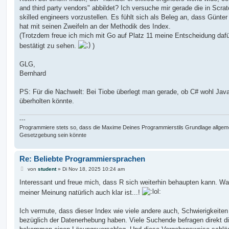
and third party vendors" abbildet? Ich versuche mir gerade die in Scra
skilled engineers vorzustellen. Es fühlt sich als Beleg an, dass Günte
hat mit seinen Zweifeln an der Methodik des Index.
(Trotzdem freue ich mich mit Go auf Platz 11 meine Entscheidung dafü
bestätigt zu sehen.
)
GLG,
Bernhard
PS: Für die Nachwelt: Bei Tiobe überlegt man gerade, ob C# wohl Jav
überholten könnte.
---
Programmiere stets so, dass die Maxime Deines Programmierstils Grundlage allgem
Gesetzgebung sein könnte
Re: Beliebte Programmiersprachen
B
von
student
»
Di Nov 18, 2025 10:24 am
e
i
Interessant und freue mich, dass R sich weiterhin behaupten kann. W
t
meiner Meinung natürlich auch klar ist...!
r
a
g
Ich vermute, dass dieser Index wie viele andere auch, Schwierigkeiten
bezüglich der Datenerhebung haben. Viele Suchende befragen direkt d