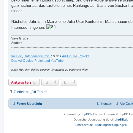
bekommen einen Lösungsvorschlag. Und diese Vorgehensweise schläg
ganz sicher auf das Erstellen eines Rankings auf Basis von Suchanfr
nieder.
Nächstes Jahr ist in Mainz eine Julia-User-Konferenz. Mal schauen ob
Interesse hingehen.
Viele Grüße,
Student
------------------------------------------------------------------------------------------------------
-----
faes.de
,
Datenanalyse mit R
& das
Ad-Oculos-Projekt
Das Ad-Oculos-Projekt auf YouTube
Habe Mut, dich deines eigenen Verstandes zu bedienen! (Kant)
Antworten
Zurück zu „Off Topic“
Foren-Übersicht
Kontakt
Alle Coo
Powered by
phpBB
® Forum Software © phpBB Lim
Deutsche Übersetzung durch
phpBB.de
Datenschutz
|
Nutzungsbedingungen