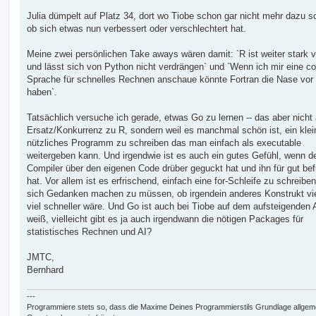
Julia dümpelt auf Platz 34, dort wo Tiobe schon gar nicht mehr dazu sc
ob sich etwas nun verbessert oder verschlechtert hat.
Meine zwei persönlichen Take aways wären damit: `R ist weiter stark v
und lässt sich von Python nicht verdrängen` und `Wenn ich mir eine co
Sprache für schnelles Rechnen anschaue könnte Fortran die Nase vor 
haben`.
Tatsächlich versuche ich gerade, etwas Go zu lernen -- das aber nicht 
Ersatz/Konkurrenz zu R, sondern weil es manchmal schön ist, ein klei
nützliches Programm zu schreiben das man einfach als executable
weitergeben kann. Und irgendwie ist es auch ein gutes Gefühl, wenn d
Compiler über den eigenen Code drüber geguckt hat und ihn für gut be
hat. Vor allem ist es erfrischend, einfach eine for-Schleife zu schreibe
sich Gedanken machen zu müssen, ob irgendein anderes Konstrukt vie
viel schneller wäre. Und Go ist auch bei Tiobe auf dem aufsteigenden 
weiß, vielleicht gibt es ja auch irgendwann die nötigen Packages für
statistisches Rechnen und AI?
JMTC,
Bernhard
---
Programmiere stets so, dass die Maxime Deines Programmierstils Grundlage allgem