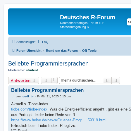
Deutsches R-Forum
Deutschsprachiges Forum zur
Statistikumgebung R
Schnellzugriff
FAQ
Foren-Übersicht
Rund um das Forum
Off Topic
Beliebte Programmiersprachen
Moderator:
student
Suche
Erweit
Antworten
Beliebte Programmiersprachen
B
von
ruedi_br
»
Fr Mär 21, 2025 6:15 pm
e
i
Aktuell s. Tiobe-Index
t
tiobe.com/tiobe-index
. Was die Energieeffizienz angeht , gibt es eine 
r
a
aus Portugal, leider keine Rede von R.
g
https://www.heise.de/news/Gruenes-Progr ... 59319.html
Erfreulich beim Tiobe-Index: R legt zu.
VG Ruedi