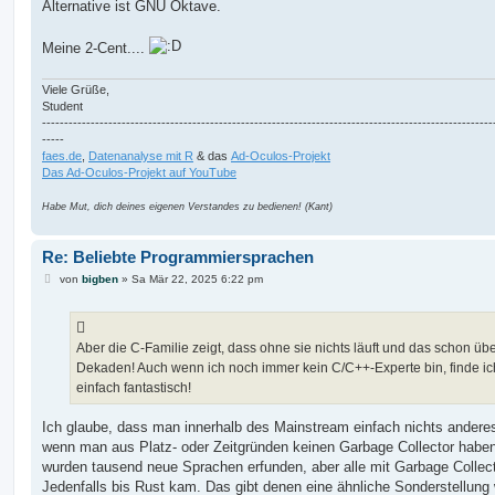
Alternative ist GNU Oktave.
Meine 2-Cent....
Viele Grüße,
Student
------------------------------------------------------------------------------------------------------
-----
faes.de
,
Datenanalyse mit R
& das
Ad-Oculos-Projekt
Das Ad-Oculos-Projekt auf YouTube
Habe Mut, dich deines eigenen Verstandes zu bedienen! (Kant)
Re: Beliebte Programmiersprachen
B
von
bigben
»
Sa Mär 22, 2025 6:22 pm
e
i
t
r
a
Aber die C-Familie zeigt, dass ohne sie nichts läuft und das schon üb
g
Dekaden! Auch wenn ich noch immer kein C/C++-Experte bin, finde ic
einfach fantastisch!
Ich glaube, dass man innerhalb des Mainstream einfach nichts anderes
wenn man aus Platz- oder Zeitgründen keinen Garbage Collector haben 
wurden tausend neue Sprachen erfunden, aber alle mit Garbage Collect
Jedenfalls bis Rust kam. Das gibt denen eine ähnliche Sonderstellung