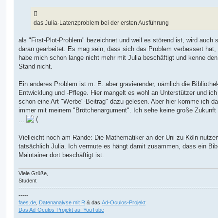
t
r
a
g
das Julia-Latenzproblem bei der ersten Ausführung
als "First-Plot-Problem" bezeichnet und weil es störend ist, wird auch 
daran gearbeitet. Es mag sein, dass sich das Problem verbessert hat, 
habe mich schon lange nicht mehr mit Julia beschäftigt und kenne den
Stand nicht.
Ein anderes Problem ist m. E. aber gravierender, nämlich die Bibliothe
Entwicklung und -Pflege. Hier mangelt es wohl an Unterstützer und ic
schon eine Art "Werbe"-Beitrag" dazu gelesen. Aber hier komme ich d
immer mit meinem "Brötchenargument". Ich sehe keine große Zukunft f
...
Vielleicht noch am Rande: Die Mathematiker an der Uni zu Köln nutze
tatsächlich Julia. Ich vermute es hängt damit zusammen, dass ein Bib
Maintainer dort beschäftigt ist.
Viele Grüße,
Student
------------------------------------------------------------------------------------------------------
-----
faes.de
,
Datenanalyse mit R
& das
Ad-Oculos-Projekt
Das Ad-Oculos-Projekt auf YouTube