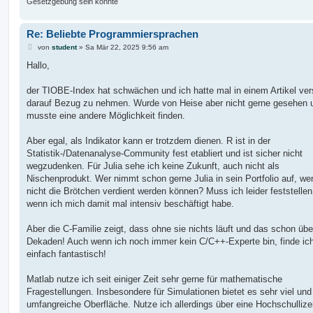
Gesetzgebung sein könnte
Re: Beliebte Programmiersprachen
B
von
student
»
Sa Mär 22, 2025 9:56 am
e
i
Hallo,
t
r
a
der TIOBE-Index hat schwächen und ich hatte mal in einem Artikel ver
g
darauf Bezug zu nehmen. Wurde von Heise aber nicht gerne gesehen 
musste eine andere Möglichkeit finden.
Aber egal, als Indikator kann er trotzdem dienen. R ist in der
Statistik-/Datenanalyse-Community fest etabliert und ist sicher nicht
wegzudenken. Für Julia sehe ich keine Zukunft, auch nicht als
Nischenprodukt. Wer nimmt schon gerne Julia in sein Portfolio auf, we
nicht die Brötchen verdient werden können? Muss ich leider feststelle
wenn ich mich damit mal intensiv beschäftigt habe.
Aber die C-Familie zeigt, dass ohne sie nichts läuft und das schon übe
Dekaden! Auch wenn ich noch immer kein C/C++-Experte bin, finde ic
einfach fantastisch!
Matlab nutze ich seit einiger Zeit sehr gerne für mathematische
Fragestellungen. Insbesondere für Simulationen bietet es sehr viel und
umfangreiche Oberfläche. Nutze ich allerdings über eine Hochschullize