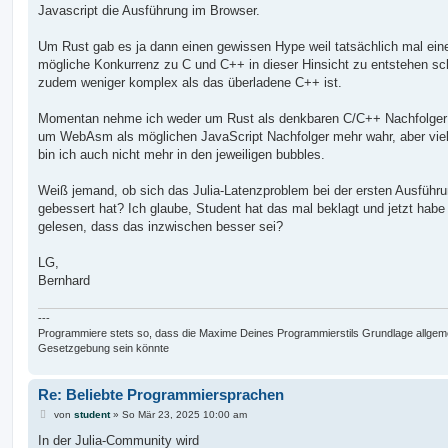
Javascript die Ausführung im Browser.
Um Rust gab es ja dann einen gewissen Hype weil tatsächlich mal ein
mögliche Konkurrenz zu C und C++ in dieser Hinsicht zu entstehen sch
zudem weniger komplex als das überladene C++ ist.
Momentan nehme ich weder um Rust als denkbaren C/C++ Nachfolger
um WebAsm als möglichen JavaScript Nachfolger mehr wahr, aber viel
bin ich auch nicht mehr in den jeweiligen bubbles.
Weiß jemand, ob sich das Julia-Latenzproblem bei der ersten Ausführ
gebessert hat? Ich glaube, Student hat das mal beklagt und jetzt habe
gelesen, dass das inzwischen besser sei?
LG,
Bernhard
---
Programmiere stets so, dass die Maxime Deines Programmierstils Grundlage allgem
Gesetzgebung sein könnte
Re: Beliebte Programmiersprachen
B
von
student
»
So Mär 23, 2025 10:00 am
e
i
In der Julia-Community wird