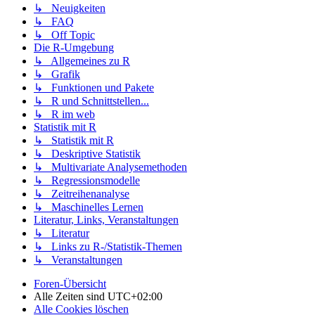
↳ Neuigkeiten
↳ FAQ
↳ Off Topic
Die R-Umgebung
↳ Allgemeines zu R
↳ Grafik
↳ Funktionen und Pakete
↳ R und Schnittstellen...
↳ R im web
Statistik mit R
↳ Statistik mit R
↳ Deskriptive Statistik
↳ Multivariate Analysemethoden
↳ Regressionsmodelle
↳ Zeitreihenanalyse
↳ Maschinelles Lernen
Literatur, Links, Veranstaltungen
↳ Literatur
↳ Links zu R-/Statistik-Themen
↳ Veranstaltungen
Foren-Übersicht
Alle Zeiten sind
UTC+02:00
Alle Cookies löschen