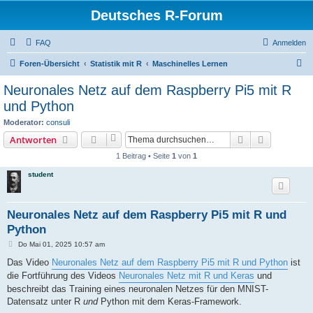
Deutsches R-Forum
FAQ
Anmelden
S
Foren-Übersicht
Statistik mit R
Maschinelles Lernen
u
Neuronales Netz auf dem Raspberry Pi5 mit R
c
und Python
h
Moderator:
consuli
e
Suche
Erweiterte
Antworten
1 Beitrag • Seite
1
von
1
student
Neuronales Netz auf dem Raspberry Pi5 mit R und
Python
B
Do Mai 01, 2025 10:57 am
e
i
Das Video
Neuronales Netz auf dem Raspberry Pi5 mit R und Python
ist
t
die Fortführung des Videos
Neuronales Netz mit R und Keras
und
r
a
beschreibt das Training eines neuronalen Netzes für den MNIST-
g
Datensatz unter R
und
Python mit dem Keras-Framework.