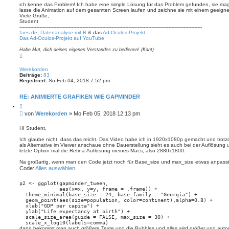
e
ich kenne das Problem! Ich habe eine simple Lösung für das Problem gefunden, sie mag ab
r
n
lasse die Animation auf dem gesamten Screen laufen und zeichne sie mit einem geeignet
a
Viele Grüße,
g
Student
-----------------------------------------------------------------------------------------------------------------------
faes.de
,
Datenanalyse mit R
& das
Ad-Oculos-Projekt
Das Ad-Oculos-Projekt auf YouTube
Habe Mut, dich deines eigenen Verstandes zu bedienen! (Kant)
N
a
c
Werekorden
h
Beiträge:
83
o
Registriert:
So Feb 04, 2018 7:52 pm
b
e
n
RE: ANIMIERTE GRAFIKEN WIE GAPMINDER
Z
i
B
von
Werekorden
»
Mo Feb 05, 2018 12:13 pm
t
e
i
i
e
HI Student,
r
t
e
Ich glaube nicht, dass das reicht. Das Video habe ich in 1920x1080p gemacht und trotz
r
n
als Alternative im Viewer anschaue ohne Dauerstellung sieht es auch bei der Auflösung 
a
letzte Option mal die Retina-Auflösung meines Macs, also 2880x1800.
g
Na großartig, wenn man den Code jetzt noch für Base_size und max_size etwas anpasst
Code:
Alles auswählen
p2 <- ggplot(gapminder_tween,

             aes(x=x, y=y, frame = .frame)) +

  theme_minimal(base_size = 24, base_family = "Georgia") +

  geom_point(aes(size=population, color=continent),alpha=0.8) +

  xlab("GDP per capita") +

  ylab("Life expectancy at birth") +

  scale_size_area(guide = FALSE, max_size = 30) +

  scale_x_log10(labels=comma)
dann bekommt man auch größere Texte und die Bubbles und alles wird größer und automa