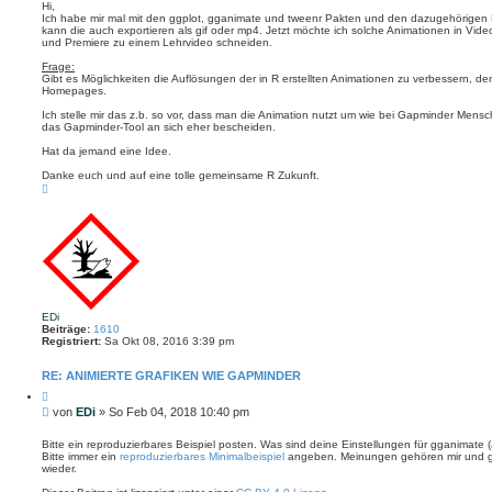
i
e
Hi,
h
r
Ich habe mir mal mit den ggplot, gganimate und tweenr Pakten und den dazugehörigen B
t
e
e
kann die auch exportieren als gif oder mp4. Jetzt möchte ich solche Animationen in Videos
r
n
und Premiere zu einem Lehrvideo schneiden.
a
g
Frage:
Gibt es Möglichkeiten die Auflösungen der in R erstellten Animationen zu verbessern, denn
Homepages.
Ich stelle mir das z.b. so vor, dass man die Animation nutzt um wie bei Gapminder Mensch
das Gapminder-Tool an sich eher bescheiden.
Hat da jemand eine Idee.
Danke euch und auf eine tolle gemeinsame R Zukunft.
N
a
c
h
o
b
e
n
EDi
Beiträge:
1610
Registriert:
Sa Okt 08, 2016 3:39 pm
RE: ANIMIERTE GRAFIKEN WIE GAPMINDER
Z
i
B
von
EDi
»
So Feb 04, 2018 10:40 pm
t
e
i
i
e
Bitte ein reproduzierbares Beispiel posten. Was sind deine Einstellungen für gganimate (
r
Bitte immer ein
reproduzierbares Minimalbeispiel
angeben. Meinungen gehören mir und g
t
e
wieder.
r
n
a