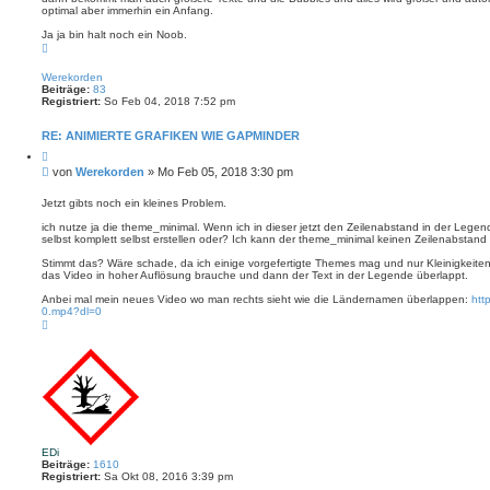
optimal aber immerhin ein Anfang.
Ja ja bin halt noch ein Noob.
N
a
c
Werekorden
h
Beiträge:
83
o
Registriert:
So Feb 04, 2018 7:52 pm
b
e
n
RE: ANIMIERTE GRAFIKEN WIE GAPMINDER
Z
i
B
von
Werekorden
»
Mo Feb 05, 2018 3:30 pm
t
e
i
i
e
Jetzt gibts noch ein kleines Problem.
r
t
e
ich nutze ja die theme_minimal. Wenn ich in dieser jetzt den Zeilenabstand in der Legen
r
n
selbst komplett selbst erstellen oder? Ich kann der theme_minimal keinen Zeilenabstan
a
g
Stimmt das? Wäre schade, da ich einige vorgefertigte Themes mag und nur Kleinigkeiten ä
das Video in hoher Auflösung brauche und dann der Text in der Legende überlappt.
Anbei mal mein neues Video wo man rechts sieht wie die Ländernamen überlappen:
htt
0.mp4?dl=0
N
a
c
h
o
b
e
n
EDi
Beiträge:
1610
Registriert:
Sa Okt 08, 2016 3:39 pm