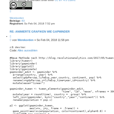
Dieser Beitrag ist lizensiert unter einer
CC BY 4.0 Lizenz
g
.
N
a
c
Werekorden
h
Beiträge:
83
o
Registriert:
So Feb 04, 2018 7:52 pm
b
e
n
RE: ANIMIERTE GRAFIKEN WIE GAPMINDER
Z
i
B
von
Werekorden
»
So Feb 04, 2018 11:58 pm
t
e
i
i
e
z.B. dies hier:
r
t
Code:
Alles auswählen
e
r
n
a
#Neue Methode nach http://blog.revolutionanalytics.com/2017/05/tweenr
library(tweenr)

g
library(gapminder)

library(ggplot2)

library(gganimate)

gapminder_edit <- gapminder %>%

  arrange(country, year) %>%

  select(gdpPercap,lifeExp,year,country, continent, pop) %>%

  rename(x=gdpPercap,y=lifeExp,time=year,id=country) %>%

  mutate(ease="linear")

gapminder_tween <- tween_elements(gapminder_edit,

                                  "time", "id", "ease", nframes = 300
  mutate(year = round(time), country = .group) %>%

  left_join(gapminder, by=c("country","year","continent")) %>%

  rename(population = pop.x)

p2 <- ggplot(gapminder_tween,

             aes(x=x, y=y, frame = .frame)) +

  geom_point(aes(size=population, color=continent),alpha=0.8) +

  xlab("GDP per capita") +
