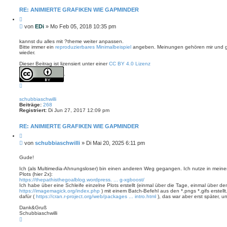
RE: ANIMIERTE GRAFIKEN WIE GAPMINDER
Z
i
B
von
EDi
»
Mo Feb 05, 2018 10:35 pm
t
e
i
i
e
kannst du alles mit ?theme weiter anpassen.
r
Bitte immer ein
reproduzierbares Minimalbeispiel
angeben. Meinungen gehören mir und g
t
e
wieder.
r
n
a
Dieser Beitrag ist lizensiert unter einer
CC BY 4.0 Lizenz
g
.
N
a
c
schubbiaschwilli
h
Beiträge:
268
o
Registriert:
Di Jun 27, 2017 12:09 pm
b
e
n
RE: ANIMIERTE GRAFIKEN WIE GAPMINDER
Z
i
B
von
schubbiaschwilli
»
Di Mai 20, 2025 6:11 pm
t
e
i
i
e
Gude!
r
t
e
Ich (als Multimedia-Ahnungsloser) bin einen anderen Weg gegangen. Ich nutze in meine
r
n
Plots (hier 2x):
a
https://thepathisthegoalblog.wordpress. ... g-xgboost/
g
Ich habe über eine Schleife einzelne Plots erstellt (einmal über die Tage, einmal über de
https://imagemagick.org/index.php
) mit einem Batch-Befehl aus den *.pngs *.gifs erstellt
dafür (
https://cran.r-project.org/web/packages ... intro.html
), das war aber erst später, u
Dank&Gruß
Schubbiaschwilli
N
a