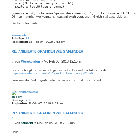
  ylab("Life expectancy at birth") +

  scale_x_log10(labels=comma)

gganimate(p2, filename="gapminder-tween.gif", title_frame = FALSE, i
Oh man natürlich wie konnte ich das ani.width vergessen. Gleich mal ausprobieren.
Danke Schonmals
N
a
c
Werekorden
h
Beiträge:
83
o
Registriert:
So Feb 04, 2018 7:52 pm
b
e
n
RE: ANIMIERTE GRAFIKEN WIE GAPMINDER
Z
i
B
von
Werekorden
»
Mo Feb 05, 2018 12:15 am
t
e
i
i
e
nee das bringt nichts. wie ich gerade sehe hier mal ein link zum video
r
https://www.dropbox.com/s/p0fgaa7vzt9am ... n.mp4?dl=0
t
e
r
n
zwar wird das Video größer aber ist immer noch extrem unscharf.
a
N
g
a
c
h
o
student
b
Beiträge:
755
e
Registriert:
Fr Okt 07, 2016 9:52 am
n
RE: ANIMIERTE GRAFIKEN WIE GAPMINDER
Z
i
B
von
student
»
Mo Feb 05, 2018 7:52 am
t
e
i
i
e
Hallo,
r
t