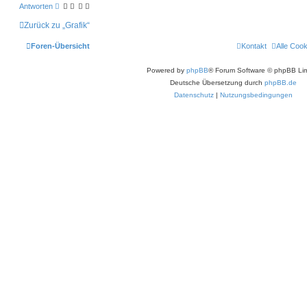
c
Antworten
h
o
Zurück zu „Grafik“
b
e
n
Foren-Übersicht
Kontakt
Alle Coo
Powered by
phpBB
® Forum Software © phpBB Lim
Deutsche Übersetzung durch
phpBB.de
Datenschutz
|
Nutzungsbedingungen