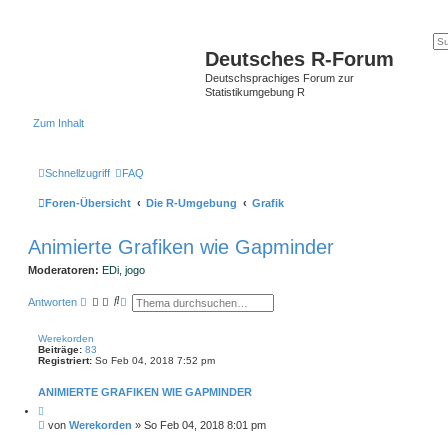
Deutsches R-Forum
Deutschsprachiges Forum zur
Statistikumgebung R
Zum Inhalt
Schnellzugriff
FAQ
Foren-Übersicht
Die R-Umgebung
Grafik
Animierte Grafiken wie Gapminder
Moderatoren:
EDi
,
jogo
S
E
Antworten
u
r
c
w
h
e
Werekorden
e
i
Beiträge:
83
t
Registriert:
So Feb 04, 2018 7:52 pm
e
r
ANIMIERTE GRAFIKEN WIE GAPMINDER
t
e
Z
S
i
B
von
Werekorden
»
So Feb 04, 2018 8:01 pm
t
u
e
i
c