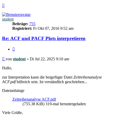
Nach
oben
student
Beiträge:
755
Registriert:
Fr Okt 07, 2016 9:52 am
Re: ACF und PACF Plots interpretieren
Zitieren
Beitrag
von
student
»
Di Jul 22, 2025 9:10 am
Hallo,
zur Interpretation kann die beigefügte Datei
Zeitreihenanalyse
ACF.pdf
hilfreich sein. Ist verständlich geschrieben...
Dateianhänge
Zeitreihenanalyse ACF.pdf
(755.38 KiB) 319-mal heruntergeladen
Viele Grüße,