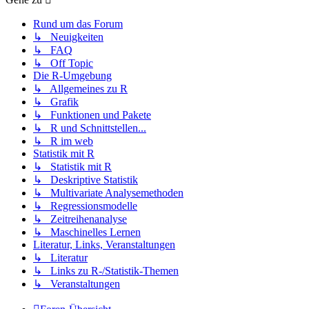
Rund um das Forum
↳ Neuigkeiten
↳ FAQ
↳ Off Topic
Die R-Umgebung
↳ Allgemeines zu R
↳ Grafik
↳ Funktionen und Pakete
↳ R und Schnittstellen...
↳ R im web
Statistik mit R
↳ Statistik mit R
↳ Deskriptive Statistik
↳ Multivariate Analysemethoden
↳ Regressionsmodelle
↳ Zeitreihenanalyse
↳ Maschinelles Lernen
Literatur, Links, Veranstaltungen
↳ Literatur
↳ Links zu R-/Statistik-Themen
↳ Veranstaltungen