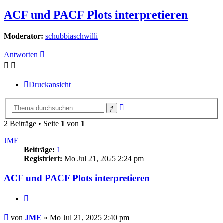
ACF und PACF Plots interpretieren
Moderator:
schubbiaschwilli
Antworten
Druckansicht
Erweiterte
Suche
Suche
2 Beiträge • Seite
1
von
1
JME
Beiträge:
1
Registriert:
Mo Jul 21, 2025 2:24 pm
ACF und PACF Plots interpretieren
Zitieren
Beitrag
von
JME
»
Mo Jul 21, 2025 2:40 pm