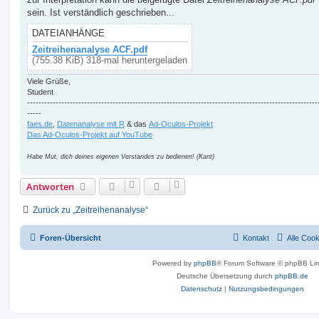
g
sein. Ist verständlich geschrieben...
DATEIANHÄNGE
Zeitreihenanalyse ACF.pdf
(755.38 KiB) 318-mal heruntergeladen
Viele Grüße,
Student
------------------------------------------------------------------------------------------------------
-----
faes.de
,
Datenanalyse mit R
& das
Ad-Oculos-Projekt
Das Ad-Oculos-Projekt auf YouTube
Habe Mut, dich deines eigenen Verstandes zu bedienen! (Kant)
Antworten
Zurück zu „Zeitreihenanalyse“
Foren-Übersicht
Kontakt
Alle Coo
Powered by
phpBB
® Forum Software © phpBB Lim
Deutsche Übersetzung durch
phpBB.de
Datenschutz
|
Nutzungsbedingungen