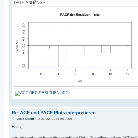
DATEIANHÄNGE
Re: ACF und PACF Plots interpretieren
B
von
student
»
Di Jul 22, 2025 9:10 am
e
i
Hallo,
t
r
a
zur Interpretation kann die beigefügte Datei
Zeitreihenanalyse ACF.pdf