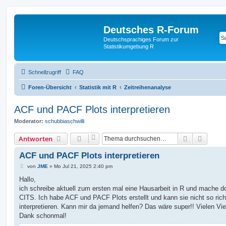
Deutsches R-Forum
Deutschsprachiges Forum zur
Statistikumgebung R
Schnellzugriff
FAQ
Foren-Übersicht
Statistik mit R
Zeitreihenanalyse
ACF und PACF Plots interpretieren
Moderator:
schubbiaschwilli
Suche
Erweit
Antworten
ACF und PACF Plots interpretieren
B
von
JME
»
Mo Jul 21, 2025 2:40 pm
e
i
Hallo,
t
ich schreibe aktuell zum ersten mal eine Hausarbeit in R und mache do
r
a
CITS. Ich habe ACF und PACF Plots erstellt und kann sie nicht so rich
g
interpretieren. Kann mir da jemand helfen? Das wäre super!! Vielen Vie
Dank schonmal!